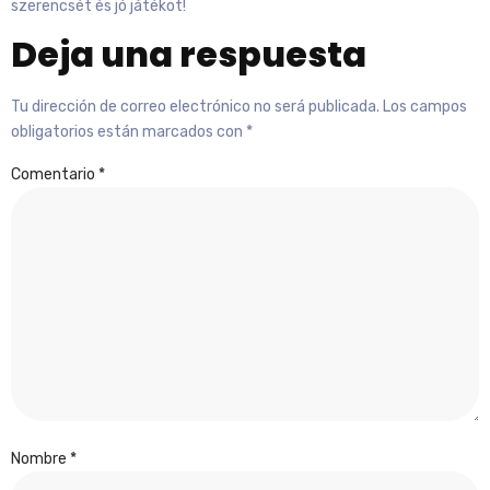
szerencsét és jó játékot!
Deja una respuesta
Tu dirección de correo electrónico no será publicada.
Los campos
obligatorios están marcados con
*
Comentario
*
Nombre
*