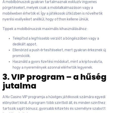
A mobilbónuszok gyakran tartalmaznak exkluzív ingyenes
pörgetéseket, melyek csak a mobilalkalmazáson vagy a
mobilweben érhetők el. Így a játékosok útközben is növelhetik
nyerési esélyeiket anélkül, hogy otthon kellene ülniük.
Tippek a mobilbónuszok maximális kihasználásához:
Telepítsd a legfrissebb verziót a böngészőben vagy a
dedikált appot.
Ellenőrizd a push értesítéseket, mert gyakran érkeznek új
promóciók.
Használd a gyors fizetési módokat, mint a kriptovaluta,
hogy a nyeremények azonnal elérhetők legyenek.
3. VIP program – a hűség
jutalma
A Nv Casino VIP programja a hűséges játékosok számára egyedi
előnyöket kínál. A program több szintből áll, és minden szinthez
tartozik saját bónusz, gyorsabb kifizetés és személyre szabott