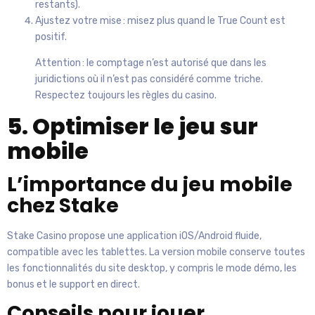
restants).
Ajustez votre mise : misez plus quand le True Count est
positif.
Attention : le comptage n’est autorisé que dans les
juridictions où il n’est pas considéré comme triche.
Respectez toujours les règles du casino.
5. Optimiser le jeu sur
mobile
L’importance du jeu mobile
chez Stake
Stake Casino propose une application iOS/Android fluide,
compatible avec les tablettes. La version mobile conserve toutes
les fonctionnalités du site desktop, y compris le mode démo, les
bonus et le support en direct.
Conseils pour jouer