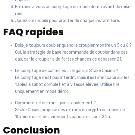
Entraînez‑vous au comptage en mode démo avant de miser
réel.
Jouez sur mobile pour profiter de chaque instant libre.
FAQ rapides
Dois‑je toujours doubler quand le croupier montre un 5 ou 6 ?
Oui, la stratégie de base recommande de doubler dans ces
cas, car le croupier a de fortes chances de dépasser 21.
Le comptage de cartes est‑il légal sur Stake Casino ?
Le comptage n’est pas interdit, mais il est inefficace sur les
tables à sabot complet et à vitesse élevée. Utilisez‑le
uniquement en mode démo.
Comment retirer mes gains rapidement ?
Stake Casino propose des retraits en crypto en moins de
10 minutes et des virements bancaires sous 24 h.
Conclusion