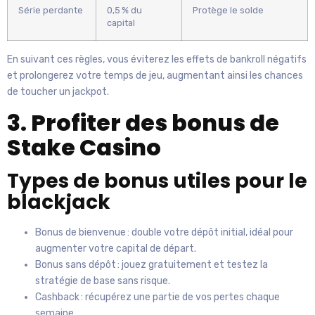
Série perdante
0,5 % du
Protège le solde
capital
En suivant ces règles, vous éviterez les effets de bankroll négatifs
et prolongerez votre temps de jeu, augmentant ainsi les chances
de toucher un jackpot.
3. Profiter des bonus de
Stake Casino
Types de bonus utiles pour le
blackjack
Bonus de bienvenue : double votre dépôt initial, idéal pour
augmenter votre capital de départ.
Bonus sans dépôt : jouez gratuitement et testez la
stratégie de base sans risque.
Cashback : récupérez une partie de vos pertes chaque
semaine.