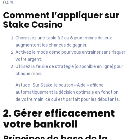
0,5 %.
Comment l’appliquer sur
Stake Casino
Choisissez une table à 3 ou 6 jeux : moins de jeux
augmentent les chances de gagner.
Activez le mode démo pour vous entraîner sans risquer
votre argent.
Utilisez la feuille de stratégie (disponible en ligne) pour
chaque main.
Astuce : Sur Stake, le bouton « Aide » affiche
automatiquement la décision optimale en fonction
de votre main, ce qui est parfait pour les débutants.
2. Gérer efficacement
votre bankroll
Principes de base de la