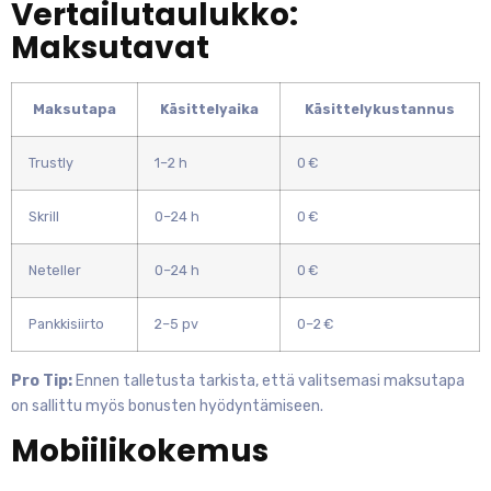
Vertailutaulukko:
Maksutavat
Maksutapa
Käsittelyaika
Käsittelykustannus
Trustly
1–2 h
0 €
Skrill
0–24 h
0 €
Neteller
0–24 h
0 €
Pankkisiirto
2–5 pv
0–2 €
Pro Tip:
Ennen talletusta tarkista, että valitsemasi maksutapa
on sallittu myös bonusten hyödyntämiseen.
Mobiilikokemus