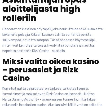
aloittelijasta high
rolleriin
Baccarat on klassinen pöytäpeli, joka houkuttelee sekä uusia että
kokeneita pelaajia. Oikean kasinon valinta voi tehdä pelistä
sujuvampaa ja tuottoisampaa. Tässä oppaassa käymme läpi,
miten voit kehittää taitojasi, hyödyntää bonuksia ja nauttia
nopeista nostoista Rizk Casino -alustalla.
Miksi valita oikea kasino
– perusasiat ja Rizk
Casino
Kun etsit uutta pelialustaa, on tärkeää tarkistaa lisenssi,
turvatoimet ja maksutavat. Rizk Casino on lisensoitu Maltan
Malta Gaming Authority -viranomaisen toimesta, mikä takaa
reilun pelin ja pelaajien suojan. Alustan käyttöliittymä on selkeä, ja