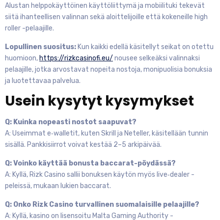
Alustan helppokäyttöinen käyttöliittymä ja mobiilituki tekevät
siitä ihanteellisen valinnan sekä aloittelijoille että kokeneille high
roller -pelaajille.
Lopullinen suositus:
Kun kaikki edellä käsitellyt seikat on otettu
huomioon,
https://rizkcasinofi.eu/
nousee selkeäksi valinnaksi
pelaajille, jotka arvostavat nopeita nostoja, monipuolisia bonuksia
ja luotettavaa palvelua.
Usein kysytyt kysymykset
Q: Kuinka nopeasti nostot saapuvat?
A: Useimmat e‑walletit, kuten Skrill ja Neteller, käsitellään tunnin
sisällä. Pankkisiirrot voivat kestää 2–5 arkipäivää.
Q: Voinko käyttää bonusta baccarat-pöydässä?
A: Kyllä, Rizk Casino sallii bonuksen käytön myös live‑dealer -
peleissä, mukaan lukien baccarat.
Q: Onko Rizk Casino turvallinen suomalaisille pelaajille?
A: Kyllä, kasino on lisensoitu Malta Gaming Authority -