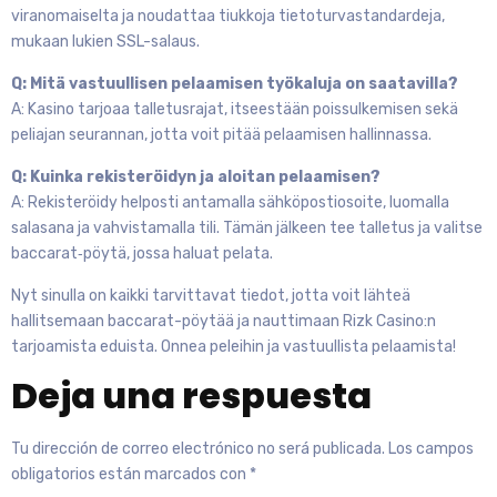
viranomaiselta ja noudattaa tiukkoja tietoturvastandardeja,
mukaan lukien SSL-salaus.
Q: Mitä vastuullisen pelaamisen työkaluja on saatavilla?
A: Kasino tarjoaa talletusrajat, itseestään poissulkemisen sekä
peliajan seurannan, jotta voit pitää pelaamisen hallinnassa.
Q: Kuinka rekisteröidyn ja aloitan pelaamisen?
A: Rekisteröidy helposti antamalla sähköpostiosoite, luomalla
salasana ja vahvistamalla tili. Tämän jälkeen tee talletus ja valitse
baccarat‑pöytä, jossa haluat pelata.
Nyt sinulla on kaikki tarvittavat tiedot, jotta voit lähteä
hallitsemaan baccarat-pöytää ja nauttimaan Rizk Casino:n
tarjoamista eduista. Onnea peleihin ja vastuullista pelaamista!
Deja una respuesta
Tu dirección de correo electrónico no será publicada.
Los campos
obligatorios están marcados con
*