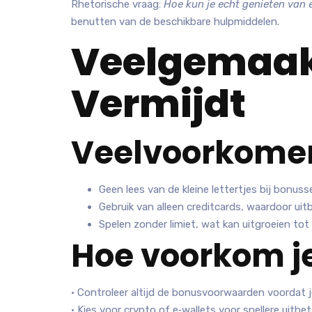
Rhetorische vraag:
Hoe kun je echt genieten van e
benutten van de beschikbare hulpmiddelen.
Veelgemaakt
Vermijdt
Veelvoorkomen
Geen lees van de kleine lettertjes bij bonus
Gebruik van alleen creditcards, waardoor uitb
Spelen zonder limiet, wat kan uitgroeien to
Hoe voorkom je
• Controleer altijd de bonusvoorwaarden voordat j
• Kies voor crypto of e‑wallets voor snellere uitbet