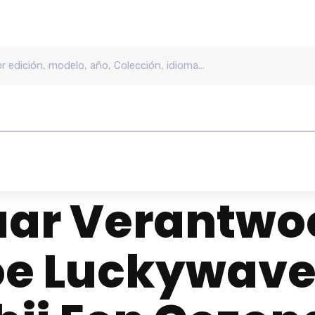
aar Verantwo
oe Luckywave