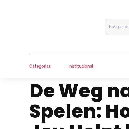
Categorias
Institucional
De Weg n
Spelen: H