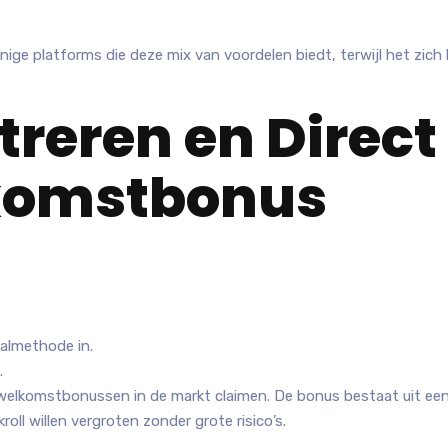
nige platforms die deze mix van voordelen biedt, terwijl het zic
streren en Direct
komstbonus
almethode in.
.
 welkomstbonussen in de markt claimen. De bonus bestaat uit een
oll willen vergroten zonder grote risico’s.