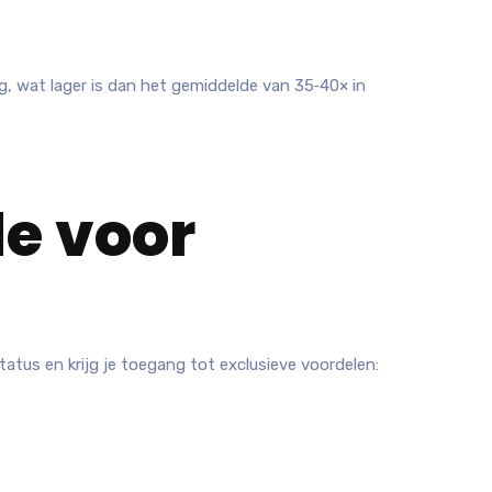
, wat lager is dan het gemiddelde van 35‑40× in
e voor
atus en krijg je toegang tot exclusieve voordelen: