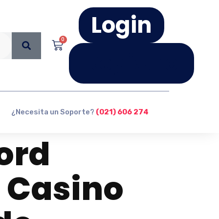
Login
0
Registro
¿Necesita un Soporte?
(021) 606 274
ord
 Casino