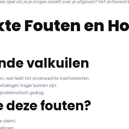
en spel als je je zorgen maakt over je uitgaven?
Het antwoord lig
e Fouten en Ho
de valkuilen
sen, wat leidt tot onverwachte inzetvereisten.
etalingen trager kunnen zijn.
t problematisch gedrag.
 deze fouten?
e claimt.
alingen.