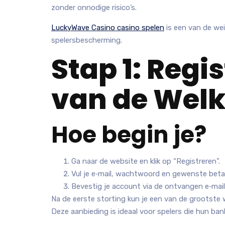
zonder onnodige risico’s.
LuckyWave Casino casino spelen
is een van de wei
spelersbescherming.
Stap 1: Regi
van de Wel
Hoe begin je?
Ga naar de website en klik op “Registreren”.
Vul je e‑mail, wachtwoord en gewenste beta
Bevestig je account via de ontvangen e‑mail
Na de eerste storting kun je een van de grootste
Deze aanbieding is ideaal voor spelers die hun bankr