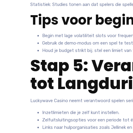
Statistiek: Studies tonen aan dat spelers die spe
Tips voor begi
Begin met lage volatiliteit slots voor frequen
Gebruik de demo‑modus om een spel te teste
Houd je budget strikt bij; stel een limiet van 
Stap 5: Vera
tot Langduri
Luckywave Casino neemt verantwoord spelen serieu
Inzetlimieten die je zelf kunt instellen.
Zelfuitsluitingsopties voor een periode tot é
Links naar hulporganisaties zoals Jellinek e