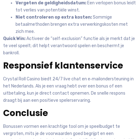
Vergeten de geldigheidsdatum:
Een verlopen bonus leidt
tot verlies van potentiële winst.
Niet controleren op extra kosten:
Sommige
betaalmethoden brengen extra verwerkingskosten met
zich mee.
Quick Win:
Activeer de “self‑exclusion” functie als je merkt dat je
te veel speelt; dit helpt verantwoord spelen en beschermt je
bankroll.
Responsief klantenservice
Crystal Roll Casino biedt 24/7 live chat en e‑mailondersteuning in
het Nederlands. Als je een vraag hebt over een bonus of een
uitbetaling, kun je direct contact opnemen. De snelle respons
draagt bij aan een positieve spelerservaring.
Conclusie
Bonussen vormen een krachtige tool om je speelbudget te
vergroten, mits je de voorwaarden goed begrijpt en een