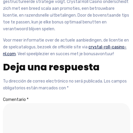
gestructureerde strategie volgt. Crystal Roll Casino onderscheidt
zich met een breed scala aan promoties, een betrouwbare
licentie, en razendsnelle uitbetalingen. Door de bovenstaande tips
toe te passen, kun je elke bonus optimaal benutten en
verantwoord blijven spelen.
Voor meer informatie over de actuele aanbiedingen, de licentie en
de spelcatalogus, bezoek de officiële site via
crystal-roll-casino-
nl.com
. Veel speelplezier en succes met je bonusavontuur!
Deja una respuesta
Tu dirección de correo electrónico no será publicada.
Los campos
obligatorios están marcados con
*
Comentario
*