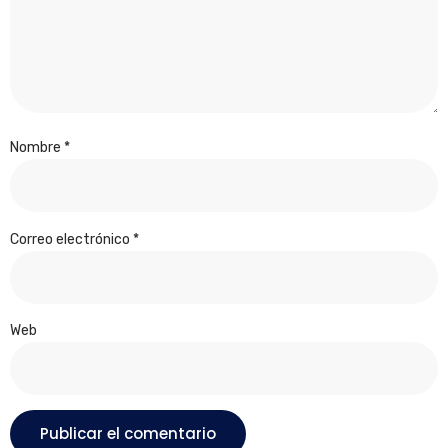
Nombre
*
Correo electrónico
*
Web