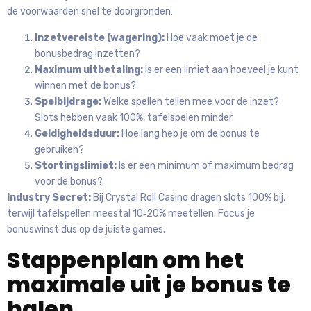
de voorwaarden snel te doorgronden:
Inzetvereiste (wagering):
Hoe vaak moet je de
bonusbedrag inzetten?
Maximum uitbetaling:
Is er een limiet aan hoeveel je kunt
winnen met de bonus?
Spelbijdrage:
Welke spellen tellen mee voor de inzet?
Slots hebben vaak 100%, tafelspelen minder.
Geldigheidsduur:
Hoe lang heb je om de bonus te
gebruiken?
Stortingslimiet:
Is er een minimum of maximum bedrag
voor de bonus?
Industry Secret:
Bij Crystal Roll Casino dragen slots 100% bij,
terwijl tafelspellen meestal 10‑20% meetellen. Focus je
bonuswinst dus op de juiste games.
Stappenplan om het
maximale uit je bonus te
halen