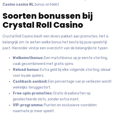
Casino casino NL
bonus ontdekt.
Soorten bonussen bij
Crystal Roll Casino
Crystal Roll Casino biedt een divers pakket aan promoties. Het is
belangrijk om te weten welke bonus het beste bij jouw speelstijl
past. Hieronder vind je een overzicht van de belangrijkste typen:
Welkomstbonus:
Een matchbonus op je eerste storting,
vaak gecombineerd met gratis spins.
Reload‑bonus:
Extra geld bij elke volgende storting, ideaal
voor loyale spelers.
Cashback‑aanbod:
Een percentage van je verliezen wordt
wekelijks teruggestort.
Free‑spin‑promoties:
Gratis draaibeurten op
geselecteerde slots, zonder extra inzet.
VIP‑programma:
Punten en exclusieve voordelen
naarmate je meer speelt.