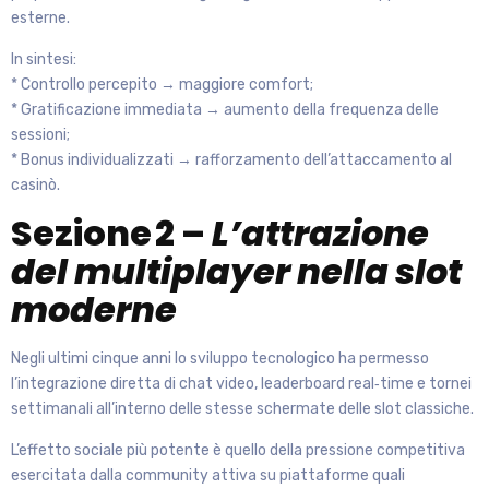
esterne.
In sintesi:
* Controllo percepito → maggiore comfort;
* Gratificazione immediata → aumento della frequenza delle
sessioni;
* Bonus individualizzati → rafforzamento dell’attaccamento al
casinò.
Sezione 2 –
L’attrazione
del multiplayer nella slot
moderne
Negli ultimi cinque anni lo sviluppo tecnologico ha permesso
l’integrazione diretta di chat video, leaderboard real‑time e tornei
settimanali all’interno delle stesse schermate delle slot classiche.
L’effetto sociale più potente è quello della pressione competitiva
esercitata dalla community attiva su piattaforme quali