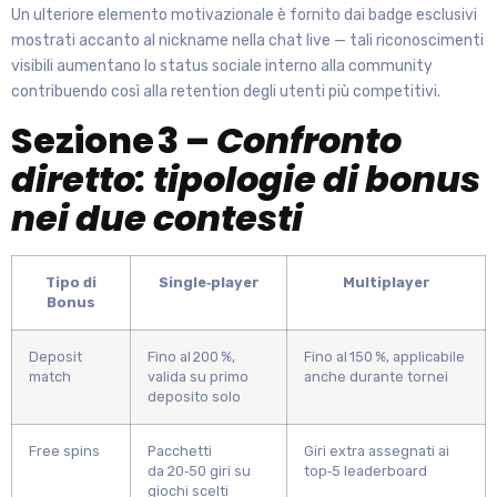
Un ulteriore elemento motivazionale è fornito dai badge esclusivi
mostrati accanto al nickname nella chat live — tali riconoscimenti
visibili aumentano lo status sociale interno alla community
contribuendo così alla retention degli utenti più competitivi.
Sezione 3 –
Confronto
diretto: tipologie di bonus
nei due contesti
Tipo di
Single‑player
Multiplayer
Bonus
Deposit
Fino al 200 %,
Fino al 150 %, applicabile
match
valida su primo
anche durante tornei
deposito solo
Free spins
Pacchetti
Giri extra assegnati ai
da 20‑50 giri su
top‑5 leaderboard
giochi scelti