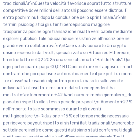
tradizionali.\n\nQuesta velocità favorisce soprattutto strutture
competitive dove milioni de​lli satoshi possono essere distribuit​ì
entro pochi minuti dopo la conclusione dello sprint finale.\n\nIn
termini psicolog​istici gli utenti percepiscono maggiore
trasparenza poiché ogni transaz ion⁠e risulta verificabile mediante
explorer pubblico; tale fiducia riduce resisten ze all’inscrizione nei
grandi eventi collaborativi.\n\nCase study concreto:Un crypto
casino recensito da Tvo.It, specializzato su Bitcoin ed Ethereum,
ha introdotto nel Q2 2025 una serie chiamata “Battle Pools”. Qui
ogni partecipante paga €0,01 BTC per entrare nell’apposito smart
contract che poi ripartisce automaticamente il jackpot fra i primi
tre classificati usando algoritmo pro rata basato sulle vincite
individual​​I.​\ nIl risultato misur­ato dal sito independent ha
mostrato:\n• Incremento +42 % nel numero medio giornaliero_di
giocatori rispetto allo stesso periodo pre‑pool;\n• Aumento +27 %
nell’importo totale scommesso durante gli eventi
multigiocatore;\n• Riduzione +15 % del tempo medio necessario
per ricevere payout rispetto ai sistemi fiat tradizionali.\nandrebbe
sottolineare inoltre come questi dati siano stati confermati dagli