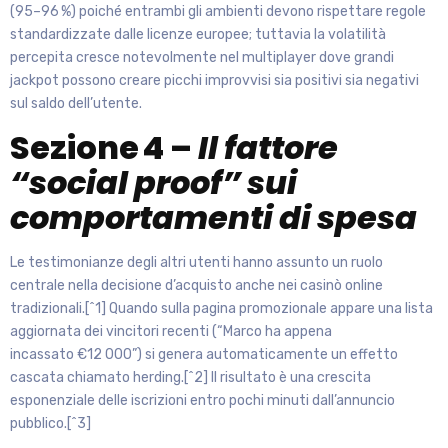
(95–96 %) poiché entrambi gli ambienti devono rispettare regole
standardizzate dalle licenze europee; tuttavia la volatilità
percepita cresce notevolmente nel multiplayer dove grandi
jackpot possono creare picchi improvvisi sia positivi sia negativi
sul saldo dell’utente.
Sezione 4 –
Il fattore
“social proof” sui
comportamenti di spesa
Le testimonianze degli altri utenti hanno assunto un ruolo
centrale nella decisione d’acquisto anche nei casinò online
tradizionali.[^1] Quando sulla pagina promozionale appare una lista
aggiornata dei vincitori recenti (“Marco ha appena
incassato €12 000”) si genera automaticamente un effetto
cascata chiamato herding.[^2] Il risultato è una crescita
esponenziale delle iscrizioni entro pochi minuti dall’annuncio
pubblico.[^3]