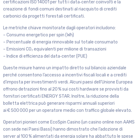
certificazioni ISO 14001 per tutti i data‑center coinvolti e la
creazione di fondi comuni destinati al riacquisto di crediti
carbonici da progetti forestali certificati.
Le metriche chiave monitorate dagli operatori includono:
– Consumo energetico per spin (Wh)
– Percentuale di energia rinnovabile sul totale consumato
– Emissioni CO₂ equivalenti per milione di transazioni
– Indice di efficienza del data‑center (PUE)
Queste misure hanno un impatto diretto sul bilancio aziendale
perché consentono l’accesso a incentivi fiscali locali e a crediti
d’imposta per investimenti verdi. Alcuni paesi dell’Unione Europea
offrono detrazioni fino al 20 % sui costi hardware se provvisti da
fornitori certificati ENERGY STAR. Inoltre, la riduzione della
bolletta elettrica può generare risparmi annuali superiori
ai € 500 000 per un operatore medio con traffico globale elevato.
Operatori pionieri come EcoSpin Casino (un casino online non AAMS
con sede nei Paesi Bassi) hanno dimostrato che l’adozione di
server al 100 % alimentati da energia solare ha abbattuto le spese