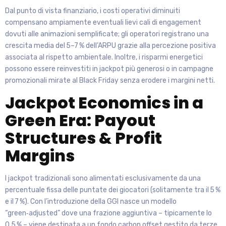
Dal punto di vista finanziario, i costi operativi diminuiti
compensano ampiamente eventuali lievi cali di engagement
dovuti alle animazioni semplificate; gli operatori registrano una
crescita media del 5–7 % dell’ARPU grazie alla percezione positiva
associata al rispetto ambientale. Inoltre, i risparmi energetici
possono essere reinvestiti in jackpot più generosi o in campagne
promozionali mirate al Black Friday senza erodere i margini netti.
Jackpot Economics in a
Green Era: Payout
Structures & Profit
Margins
I jackpot tradizionali sono alimentati esclusivamente da una
percentuale fissa delle puntate dei giocatori (solitamente tra il 5 %
e il 7 %). Con l’introduzione della GGI nasce un modello
“green‑adjusted” dove una frazione aggiuntiva – tipicamente lo
0,5 % – viene destinata a un fondo carbon offset gestito da terze