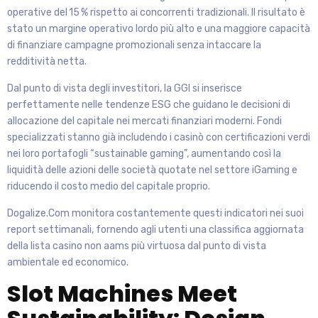
operative del 15 % rispetto ai concorrenti tradizionali. Il risultato è
stato un margine operativo lordo più alto e una maggiore capacità
di finanziare campagne promozionali senza intaccare la
redditività netta.
Dal punto di vista degli investitori, la GGI si inserisce
perfettamente nelle tendenze ESG che guidano le decisioni di
allocazione del capitale nei mercati finanziari moderni. Fondi
specializzati stanno già includendo i casinò con certificazioni verdi
nei loro portafogli “sustainable gaming”, aumentando così la
liquidità delle azioni delle società quotate nel settore iGaming e
riducendo il costo medio del capitale proprio.
Dogalize.Com monitora costantemente questi indicatori nei suoi
report settimanali, fornendo agli utenti una classifica aggiornata
della lista casino non aams più virtuosa dal punto di vista
ambientale ed economico.
Slot Machines Meet