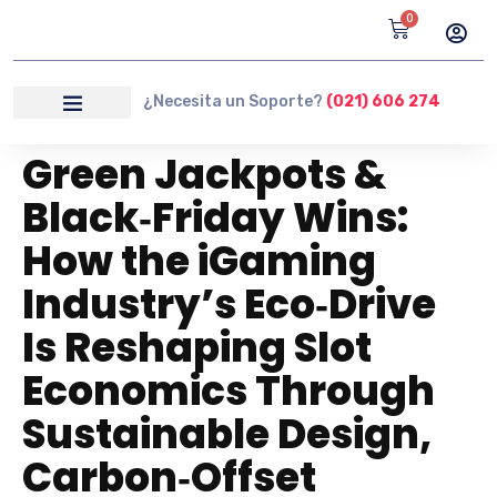
0
¿Necesita un Soporte?
(021) 606 274
Green Jackpots &
Black‑Friday Wins:
How the iGaming
Industry’s Eco‑Drive
Is Reshaping Slot
Economics Through
Sustainable Design,
Carbon‑Offset