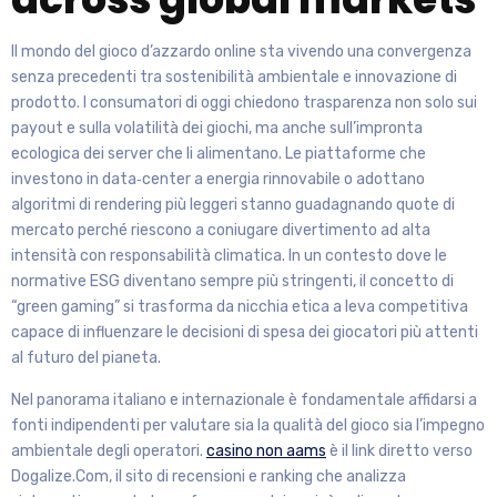
Il mondo del gioco d’azzardo online sta vivendo una convergenza
senza precedenti tra sostenibilità ambientale e innovazione di
prodotto. I consumatori di oggi chiedono trasparenza non solo sui
payout e sulla volatilità dei giochi, ma anche sull’impronta
ecologica dei server che li alimentano. Le piattaforme che
investono in data‑center a energia rinnovabile o adottano
algoritmi di rendering più leggeri stanno guadagnando quote di
mercato perché riescono a coniugare divertimento ad alta
intensità con responsabilità climatica. In un contesto dove le
normative ESG diventano sempre più stringenti, il concetto di
“green gaming” si trasforma da nicchia etica a leva competitiva
capace di influenzare le decisioni di spesa dei giocatori più attenti
al futuro del pianeta.
Nel panorama italiano e internazionale è fondamentale affidarsi a
fonti indipendenti per valutare sia la qualità del gioco sia l’impegno
ambientale degli operatori.
casino non aams
è il link diretto verso
Dogalize.Com, il sito di recensioni e ranking che analizza