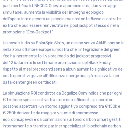
parti certificati UNFCCC. Questo approccio crea due vantaggi
simultanei: aumenta la visibilità dell’impegno ecologico
dell’operatore e genera un piccolo ma costante flusso di entrate
extra che può essere reinvestito nel pool jackpot stesso o nella
promozione “Eco‑Jackpot”.
Un caso studio su SolarSpin Slots, un casino senza AAMS operante
nella zona offshore europea, mostra che l’integrazione del green
fee ha incrementato il valore medio dei jackpot progressivi
del 12 % durante le settimane promozionali del Black Friday
rispetto ai mesi precedenti senza alcun aumento significativo dei
costi operativi grazie all’efficienza energetica già realizzata nei
data‑center green certificati.
La simulazione ROI condotta da Dogalize.Com indica che per ogni
€ 1 milione speso in infrastrutture eco‑efficienti gli operatori
possono aspettarsi un ritorno aggiuntivo compreso tra € 150k e
€ 250k derivante da maggior volume di scommesse
eco‑consapevoli e da commissioni sui fondi carbon offset gestiti
internamente o tramite partner specializzati blockchain carbon