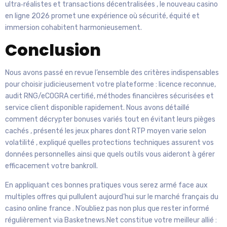
ultra‑réalistes et transactions décentralisées , le nouveau casino
en ligne 2026 promet une expérience où sécurité, équité et
immersion cohabitent harmonieusement.
Conclusion
Nous avons passé en revue l’ensemble des critères indispensables
pour choisir judicieusement votre plateforme : licence reconnue,
audit RNG/eCOGRA certifié, méthodes financières sécurisées et
service client disponible rapidement. Nous avons détaillé
comment décrypter bonuses variés tout en évitant leurs pièges
cachés , présenté les jeux phares dont RTP moyen varie selon
volatilité , expliqué quelles protections techniques assurent vos
données personnelles ainsi que quels outils vous aideront à gérer
efficacement votre bankroll.
En appliquant ces bonnes pratiques vous serez armé face aux
multiples offres qui pullulent aujourd’hui sur le marché français du
casino online france . N’oubliez pas non plus que rester informé
régulièrement via Basketnews.Net constitue votre meilleur allié :