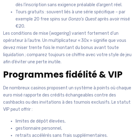
dès l’inscription sans exigence préalable d’argent réel.
Tours gratuits : souvent liés à une série spécifique – par
exemple 20 free spins sur
Gonzo’s Quest
après avoir misé
€20.
Les conditions de mise (
wagering
) varient fortement d’un
opérateur à l’autre. Un multiplicateur « 30x » signifie que vous
devez miser trente fois le montant du bonus avant toute
liquidation ; comparez toujours ce chiffre avec votre style de jeu
afin d’éviter une perte inutile.
Programmes fidélité & VIP
De nombreux casinos proposent un système à points où chaque
euro misé rapporte des crédits échangeables contre des
cashbacks ou des invitations à des tournois exclusifs. Le statut
VIP peut offrir :
limites de dépôt élevées,
gestionnaire personnel,
retraits accélérés sans frais supplémentaires.