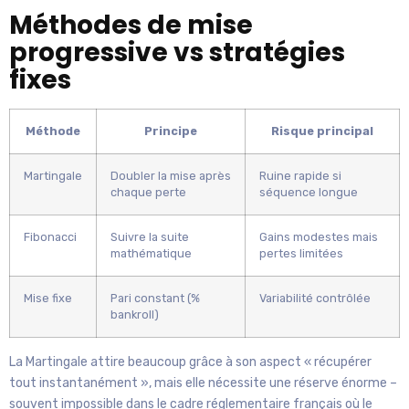
Méthodes de mise
progressive vs stratégies
fixes
Méthode
Principe
Risque principal
Martingale
Doubler la mise après
Ruine rapide si
chaque perte
séquence longue
Fibonacci
Suivre la suite
Gains modestes mais
mathématique
pertes limitées
Mise fixe
Pari constant (%
Variabilité contrôlée
bankroll)
La Martingale attire beaucoup grâce à son aspect « récupérer
tout instantanément », mais elle nécessite une réserve énorme –
souvent impossible dans le cadre réglementaire français où le