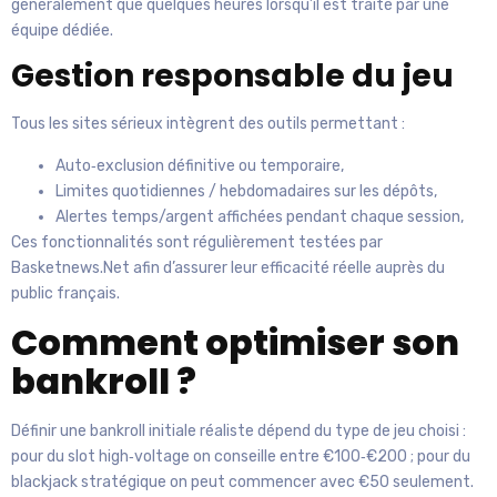
généralement que quelques heures lorsqu’il est traité par une
équipe dédiée.
Gestion responsable du jeu
Tous les sites sérieux intègrent des outils permettant :
Auto‑exclusion définitive ou temporaire,
Limites quotidiennes / hebdomadaires sur les dépôts,
Alertes temps/argent affichées pendant chaque session,
Ces fonctionnalités sont régulièrement testées par
Basketnews.Net afin d’assurer leur efficacité réelle auprès du
public français.
Comment optimiser son
bankroll ?
Définir une bankroll initiale réaliste dépend du type de jeu choisi :
pour du slot high‑voltage on conseille entre €100‑€200 ; pour du
blackjack stratégique on peut commencer avec €50 seulement.