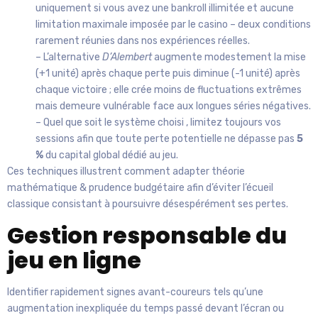
uniquement si vous avez une bankroll illimitée et aucune
limitation maximale imposée par le casino – deux conditions
rarement réunies dans nos expériences réelles.
– L’alternative
D’Alembert
augmente modestement la mise
(+1 unité) après chaque perte puis diminue (-1 unité) après
chaque victoire ; elle crée moins de fluctuations extrêmes
mais demeure vulnérable face aux longues séries négatives.
– Quel que soit le système choisi , limitez toujours vos
sessions afin que toute perte potentielle ne dépasse pas
5
%
du capital global dédié au jeu.
Ces techniques illustrent comment adapter théorie
mathématique & prudence budgétaire afin d’éviter l’écueil
classique consistant à poursuivre désespérément ses pertes.
Gestion responsable du
jeu en ligne
Identifier rapidement signes avant-coureurs tels qu’une
augmentation inexpliquée du temps passé devant l’écran ou