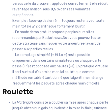
versus celle du croupier ; appliquée correctement elle réduit
l’avantage maison sous
0,5 %
dans ses variantes
européennes.
Exemple : face-up dealer=6 → toujours rester avec toute
main totale ≥12 car il risque fortement bustir.
– En mode démo gratuit proposé par plusieurs sites
recommandés par Basketnews.Net vous pouvez tester
cette stratégie sans risquer votre argent réel avant de
passer aux parties réelles.
– Le comptage simplifié (« Hi‑Lo ») reste possible
uniquement dans certains simulateurs où chaque carte
basse (+1) est opposée aux hautes (-1). En pratique virtuelle
il sert surtout d’exercice mental plutôt que comme
méthode rentable étant donné que l’algorithme mélange
fréquemment les paquets après chaque main officielle.
Roulette
La
Martingale
consiste à doubler sa mise après chaque perte
jusqu’à obtenir un gain équivalent à la mise initiale ; efficace