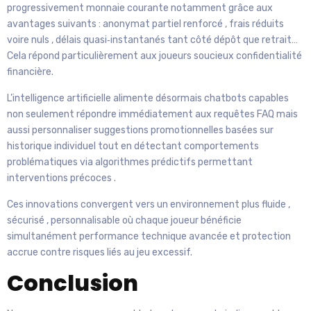
progressivement monnaie courante notamment grâce aux
avantages suivants : anonymat partiel renforcé , frais réduits
voire nuls , délais quasi‑instantanés tant côté dépôt que retrait…
Cela répond particulièrement aux joueurs soucieux confidentialité
financière.
L’intelligence artificielle alimente désormais chatbots capables
non seulement répondre immédiatement aux requêtes FAQ mais
aussi personnaliser suggestions promotionnelles basées sur
historique individuel tout en détectant comportements
problématiques via algorithmes prédictifs permettant
interventions précoces .
Ces innovations convergent vers un environnement plus fluide ,
sécurisé , personnalisable où chaque joueur bénéficie
simultanément performance technique avancée et protection
accrue contre risques liés au jeu excessif.
Conclusion