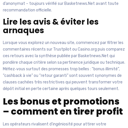
d’anonymat – toujours vérifié sur Basketnews.Net avant toute
recommandation officielle.
Lire les avis & éviter les
arnaques
Lorsque vous explorez un nouveau site, commencez par filtrer les
commentaires récents sur Trustpilot ou Casino.org puis comparez
ces retours avec la synthèse publiée par Basketnews.Net qui
pondère chaque critère selon sa pertinence juridique ou technique.
Méfiez‑vous surtout des promesses trop belles : “bonus illimité”,
“cashback à vie” ou “retour garanti” sont souvent synonymes de
clauses cachées très restrictives qui peuvent transformer votre
dépôt initial en perte certaine après quelques tours seulement.
Les bonus et promotions
– comment en tirer profit
Les opérateurs rivalisent d’ingéniosité pour attirer votre