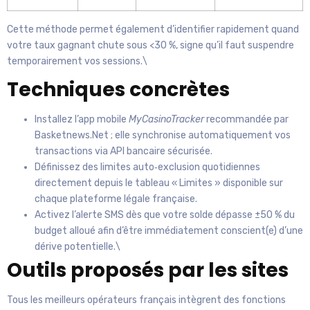
Cette méthode permet également d’identifier rapidement quand
votre taux gagnant chute sous <30 %, signe qu’il faut suspendre
temporairement vos sessions.\
Techniques concrètes
Installez l’app mobile
MyCasinoTracker
recommandée par
Basketnews.Net ; elle synchronise automatiquement vos
transactions via API bancaire sécurisée.
Définissez des limites auto‑exclusion quotidiennes
directement depuis le tableau « Limites » disponible sur
chaque plateforme légale française.
Activez l’alerte SMS dès que votre solde dépasse ±50 % du
budget alloué afin d’être immédiatement conscient(e) d’une
dérive potentielle.\
Outils proposés par les sites
Tous les meilleurs opérateurs français intègrent des fonctions