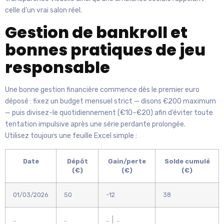
celle d’un vrai salon réel.
Gestion de bankroll et
bonnes pratiques de jeu
responsable
Une bonne gestion financière commence dès le premier euro
déposé : fixez un budget mensuel strict — disons €200 maximum
— puis divisez-le quotidiennement (€10–€20) afin d’éviter toute
tentation impulsive après une série perdante prolongée.
Utilisez toujours une feuille Excel simple :
Date
Dépôt
Gain/perte
Solde cumulé
(€)
(€)
(€)
01/03/2026
50
-12
38
…
…
… │ …