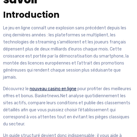
Introduction
Le jeu en ligne connaît une explosion sans précédent depuis les
cinq dernières années : les plateformes se multiplient, les
technologies de streaming s’améliorent et les joueurs français
dépensent plus de deux milliards d’euros chaque mois. Cette
croissance est portée par la démocratisation du smartphone, la
montée des licences européennes et l’attrait des promotions
généreuses qui rendent chaque session plus séduisante que
jamais.
Découvrez le
nouveau casino en ligne
pour profiter des meilleures
offres et bonus. Basketnews.Net analyse quotidiennement les
sites actifs, compare leurs conditions et publie des classements
détaillés afin que vous puissiez choisir l’établissement qui
correspond à vos attentes tout en évitant les pièges classiques
du secteur.
Un guide structuré devient donc indispensable : il vous aide à