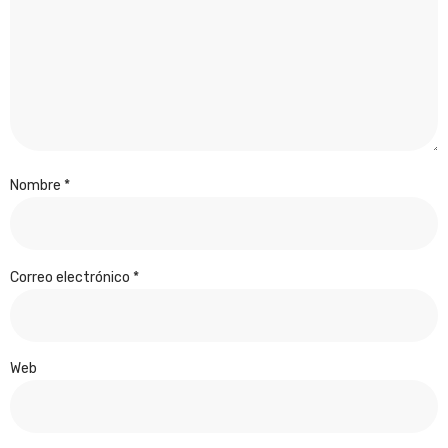
Nombre
*
Correo electrónico
*
Web