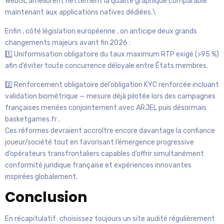
WebGL améliorent nettement la qualité graphique comparable
maintenant aux applications natives dédiées.\
Enfin , côté législation européenne , on anticipe deux grands
changements majeurs avant fin 2026 :
1️⃣ Uniformisation obligatoire du taux maximum RTP exigé (>95 %)
afin d’éviter toute concurrence déloyale entre États membres.
2️⃣ Renforcement obligatoire del’obligation KYC renforcée incluant
validation biométrique — mesure déjà pilotée lors des campagnes
françaises menées conjointement avec ARJEL puis désormais
basketgames.fr .
Ces réformes devraient accroître encore davantage la confiance
joueur/société tout en favorisant l’émergence progressive
d’opérateurs transfrontaliers capables d’offrir simultanément
conformité juridique française et expériences innovantes
inspirées globalement.
Conclusion
En récapitulatif : choisissez toujours un site audité régulièrement