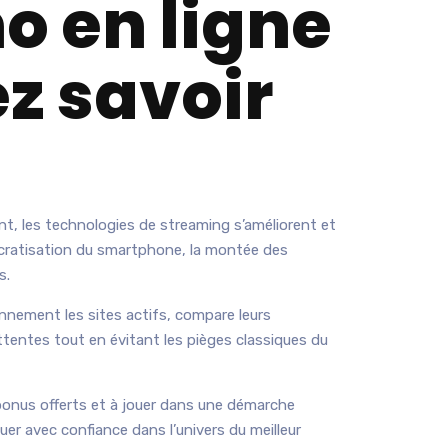
o en ligne
z savoir
ent, les technologies de streaming s’améliorent et
ocratisation du smartphone, la montée des
s.
nnement les sites actifs, compare leurs
ttentes tout en évitant les pièges classiques du
es bonus offerts et à jouer dans une démarche
uer avec confiance dans l’univers du meilleur