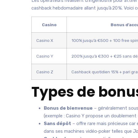
Les opérateurs rivalisent d’ingéniosité pour attire
cashback hebdomadaire allant jusqu’à 20 %. Voici c
Casino
Bonus d’accu
Casino X
100% jusqu’à €500 + 100 free spi
Casino Y
200% jusqu’à €300 + €25 sans dé
Casino Z
Cashback quotidien 15% + pari gra
Types de bonu
Bonus de bienvenue
– généralement sous 
(exemple : Casino Y propose un doublement d
Sans dépôt
– offre rare mais précieuse car
dans ses machines vidéo‑poker telles que
Jo