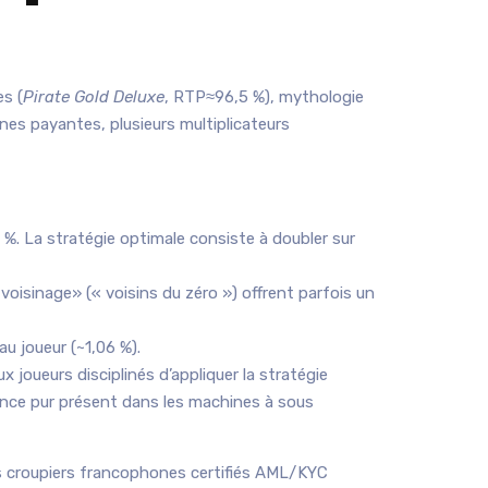
es (
Pirate Gold Deluxe
, RTP≈96,5 %), mythologie
ignes payantes, plusieurs multiplicateurs
%. La stratégie optimale consiste à doubler sur
« voisinage» (« voisins du zéro ») offrent parfois un
u joueur (~1,06 %).
 joueurs disciplinés d’appliquer la stratégie
ance pur présent dans les machines à sous
es croupiers francophones certifiés AML/KYC