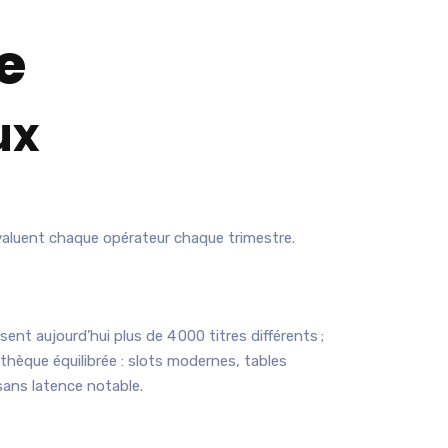
e
ux
évaluent chaque opérateur chaque trimestre.
ent aujourd’hui plus de 4 000 titres différents ;
thèque équilibrée : slots modernes, tables
sans latence notable.