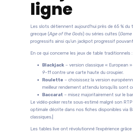
ligne
Les slots détiennent aujourd’hui près de 65 % du t
grecque (
Age of the Gods
) ou séries cultes (
Game 
progressifs ainsi qu’un jackpot progressif pouvant
En ce qui concerne les jeux de table traditionnels :
Blackjack
– version classique « European »
9–11
contre une carte haute du croupier.
Roulette
– choisissez la version européenn
meilleur rendement attendu lorsqu’ils sont
Baccarat
– misez majoritairement sur le ba
Le vidéo‑poker reste sous‑estimé malgré son RT
optimale décrite dans nos fiches disponibles via 
classiques.|
Les tables live ont révolutionné l’expérience grâ