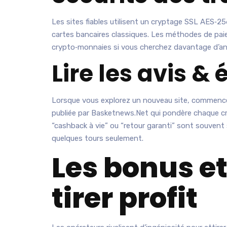
Les sites fiables utilisent un cryptage SSL AES‑25
cartes bancaires classiques. Les méthodes de paiem
crypto‑monnaies si vous cherchez davantage d’ano
Lire les avis &
Lorsque vous explorez un nouveau site, commencez
publiée par Basketnews.Net qui pondère chaque crit
“cashback à vie” ou “retour garanti” sont souvent
quelques tours seulement.
Les bonus e
tirer profit