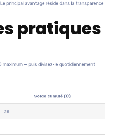
Le principal avantage réside dans la transparence
es pratiques
00 maximum — puis divisez-le quotidiennement
Solde cumulé (€)
38