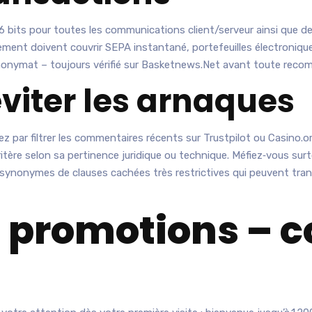
6 bits pour toutes les communications client/serveur ainsi que de
ent doivent couvrir SEPA instantané, portefeuilles électroniques
nymat – toujours vérifié sur Basketnews.Net avant toute recomm
 éviter les arnaques
 par filtrer les commentaires récents sur Trustpilot ou Casino.o
ère selon sa pertinence juridique ou technique. Méfiez‑vous surto
 synonymes de clauses cachées très restrictives qui peuvent trans
t promotions –