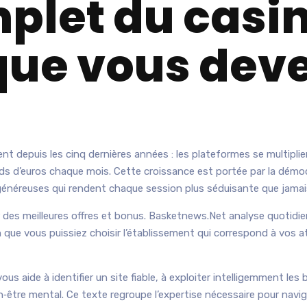
plet du casin
que vous deve
nt depuis les cinq dernières années : les plateformes se multipli
ards d’euros chaque mois. Cette croissance est portée par la dém
généreuses qui rendent chaque session plus séduisante que jamai
r des meilleures offres et bonus. Basketnews.Net analyse quotidie
n que vous puissiez choisir l’établissement qui correspond à vos a
vous aide à identifier un site fiable, à exploiter intelligemment l
n‑être mental. Ce texte regroupe l’expertise nécessaire pour navig