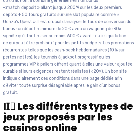
d’attraction : il combine généralement un bonus
« match‑deposit » allant jusqu’à 200 % sur les deux premiers
dépôts + 50 tours gratuits sur une slot populaire comme «
Gonzo’s Quest ». Il est crucial d’analyser le taux de conversion du
bonus : un dépôt minimum de 20 € avec un wagering de 30×
signifie qu’il faut miser au moins 600 € avant toute liquidation –
ce qui peut être prohibitif pour les petits budgets. Les promotions
récurrentes telles que les cash‑back hebdomadaires (10 % sur
pertes nettes), les tournois à jackpot progressif ou les
programmes VIP à paliers offrent quant à elles une valeur ajoutée
durable si leurs exigences restent réalistes (< 20×). Un bon site
indique clairement ces conditions dans une page dédiée afin
d’éviter toute surprise désagréable après le gain d’un bonus
gratuit.
II️⃣ Les différents types de
jeux proposés par les
casinos online