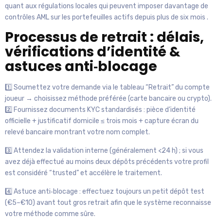
quant aux régulations locales qui peuvent imposer davantage de
contrôles AML sur les portefeuilles actifs depuis plus de six mois .
Processus de retrait : délais,
vérifications d’identité &
astuces anti‑blocage
1️⃣ Soumettez votre demande via le tableau “Retrait” du compte
joueur → choisissez méthode préférée (carte bancaire ou crypto).
2️⃣ Fournissez documents KYC standardisés : pièce d’identité
officielle + justificatif domicile ≤ trois mois + capture écran du
relevé bancaire montrant votre nom complet.
3️⃣ Attendez la validation interne (généralement <24 h) ; si vous
avez déjà effectué au moins deux dépôts précédents votre profil
est considéré “trusted” et accélère le traitement.
4️⃣ Astuce anti‑blocage : effectuez toujours un petit dépôt test
(€5–€10) avant tout gros retrait afin que le système reconnaisse
votre méthode comme sûre.