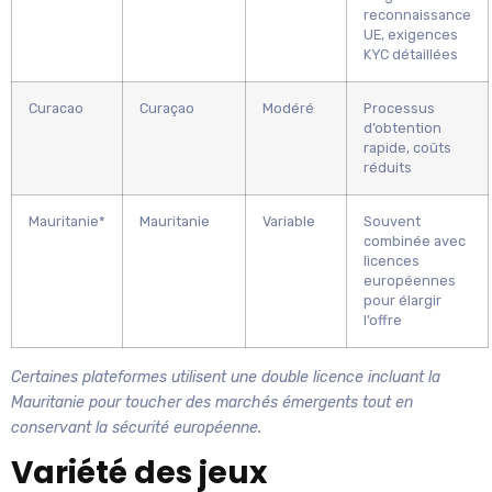
reconnaissance
UE, exigences
KYC détaillées
Curacao
Curaçao
Modéré
Processus
d’obtention
rapide, coûts
réduits
Mauritanie*
Mauritanie
Variable
Souvent
combinée avec
licences
européennes
pour élargir
l’offre
Certaines plateformes utilisent une double licence incluant la
Mauritanie pour toucher des marchés émergents tout en
conservant la sécurité européenne.
Variété des jeux