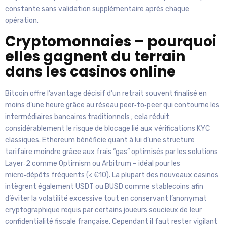
constante sans validation supplémentaire après chaque
opération.
Cryptomonnaies – pourquoi
elles gagnent du terrain
dans les casinos online
Bitcoin offre l’avantage décisif d’un retrait souvent finalisé en
moins d’une heure grâce au réseau peer‑to‑peer qui contourne les
intermédiaires bancaires traditionnels ; cela réduit
considérablement le risque de blocage lié aux vérifications KYC
classiques. Ethereum bénéficie quant à lui d’une structure
tarifaire moindre grâce aux frais “gas” optimisés par les solutions
Layer‑2 comme Optimism ou Arbitrum – idéal pour les
micro‑dépôts fréquents (< €10). La plupart des nouveaux casinos
intègrent également USDT ou BUSD comme stablecoins afin
d’éviter la volatilité excessive tout en conservant l’anonymat
cryptographique requis par certains joueurs soucieux de leur
confidentialité fiscale française. Cependant il faut rester vigilant