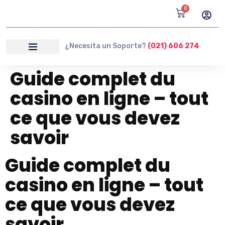
0
¿Necesita un Soporte?
(021) 606 274
Guide complet du
casino en ligne – tout
ce que vous devez
savoir
Guide complet du
casino en ligne – tout
ce que vous devez
savoir