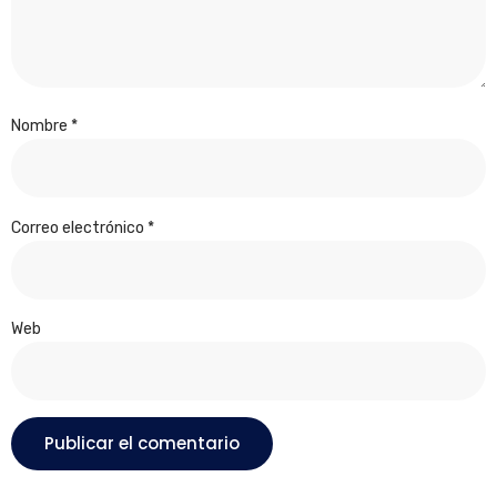
Nombre
*
Correo electrónico
*
Web