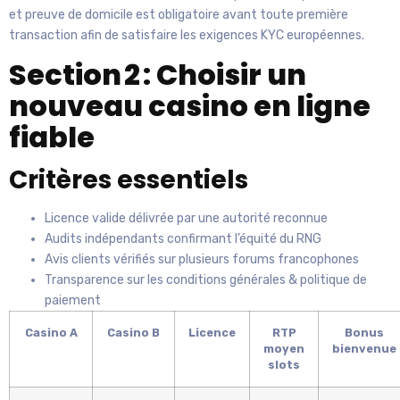
et preuve de domicile est obligatoire avant toute première
transaction afin de satisfaire les exigences KYC européennes.
Section 2 : Choisir un
nouveau casino en ligne
fiable
Critères essentiels
Licence valide délivrée par une autorité reconnue
Audits indépendants confirmant l’équité du RNG
Avis clients vérifiés sur plusieurs forums francophones
Transparence sur les conditions générales & politique de
paiement
Casino A
Casino B
Licence
RTP
Bonus
moyen
bienvenue
slots