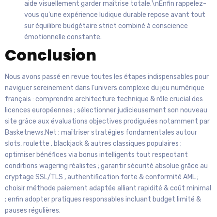
aide visuellement garder maîtrise totale.\nEnfin rappelez-
vous qu’une expérience ludique durable repose avant tout
sur équilibre budgétaire strict combiné à conscience
émotionnelle constante.
Conclusion
Nous avons passé en revue toutes les étapes indispensables pour
naviguer sereinement dans l’univers complexe du jeu numérique
français : comprendre architecture technique & rôle crucial des
licences européennes ; sélectionner judicieusement son nouveau
site grâce aux évaluations objectives prodiguées notamment par
Basketnews.Net ; maîtriser stratégies fondamentales autour
slots, roulette , blackjack & autres classiques populaires ;
optimiser bénéfices via bonus intelligents tout respectant
conditions wagering réalistes ; garantir sécurité absolue grâce au
cryptage SSL/TLS , authentification forte & conformité AML ;
choisir méthode paiement adaptée alliant rapidité & coût minimal
; enfin adopter pratiques responsables incluant budget limité &
pauses régulières.