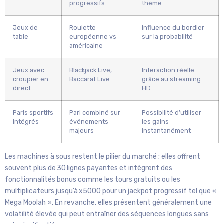
progressifs
thème
Jeux de
Roulette
Influence du bordier
table
européenne vs
sur la probabilité
américaine
Jeux avec
Blackjack Live,
Interaction réelle
croupier en
Baccarat Live
grâce au streaming
direct
HD
Paris sportifs
Pari combiné sur
Possibilité d’utiliser
intégrés
événements
les gains
majeurs
instantanément
Les machines à sous restent le pilier du marché ; elles offrent
souvent plus de 30 lignes payantes et intègrent des
fonctionnalités bonus comme les tours gratuits ou les
multiplicateurs jusqu’à x5000 pour un jackpot progressif tel que «
Mega Moolah ». En revanche, elles présentent généralement une
volatilité élevée qui peut entraîner des séquences longues sans