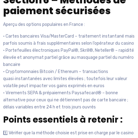
paiement sécurisées
Aperçu des options populaires en France :
• Cartes bancaires Visa/MasterCard – traitement instantané mais
parfois soumis à frais supplémentaires selon l’opérateur du casino
• Portefeuilles électroniques PayPal®, Skrill®, Neteller® – rapidité
élevée et anonymat partiel grâce au masquage partiel du numéro
bancaire
• Cryptomonnaies Bitcoin / Ethereum – transactions
quasi‑instantanées avec limites élevées ; toutefois leur valeur
volatile peut impacter vos gains exprimés en euros
• Virements SEPA & prépaiements Paysafecard® – bonne
alternative pour ceux qui ne détiennent pas de carte bancaire ;
délais variables entre 24 h et trois jours ouvrés
Points essentiels à retenir :
1️⃣ Vérifier que la méthode choisie est prise en charge par le casino