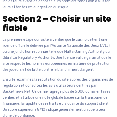
indicateurs avant de déposer leurs premiers fonds afin d’ajuster
leurs attentes et leur gestion du risque.
Section 2 – Choisir un site
fiable
La première étape consiste à vérifier que le casino détient une
licence officielle délivrée par l’Autorité Nationale des Jeux (ANJ)
ou une juridiction reconnue telle que Malta Gaming Authority ou
Gibraltar Regulatory Authority. Une licence valide garantit que le
site respecte les normes européennes en matière de protection
des joueurs et de lutte contre le blanchiment d’argent.
Ensuite, examinez la réputation du site auprès des organismes de
régulation et consultez les avis utilisateurs certifiés par
Basketnews.Net. Ce dernier agrège plus de 5 000 commentaires
vérifiés et attribue une note globale basée sur la transparence
financière, la rapidité des retraits et la qualité du support client.
Un score supérieur à 8/10 indique généralement un opérateur
digne de confiance.