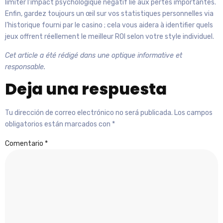
limiter l’impact psychologique négatif lié aux pertes importantes.
Enfin, gardez toujours un œil sur vos statistiques personnelles via
l’historique fourni par le casino ; cela vous aidera à identifier quels
jeux offrent réellement le meilleur ROI selon votre style individuel.
Cet article a été rédigé dans une optique informative et
responsable.
Deja una respuesta
Tu dirección de correo electrónico no será publicada.
Los campos
obligatorios están marcados con
*
Comentario
*