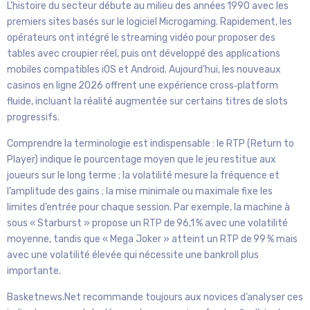
L’histoire du secteur débute au milieu des années 1990 avec les
premiers sites basés sur le logiciel Microgaming. Rapidement, les
opérateurs ont intégré le streaming vidéo pour proposer des
tables avec croupier réel, puis ont développé des applications
mobiles compatibles iOS et Android. Aujourd’hui, les nouveaux
casinos en ligne 2026 offrent une expérience cross‑platform
fluide, incluant la réalité augmentée sur certains titres de slots
progressifs.
Comprendre la terminologie est indispensable : le RTP (Return to
Player) indique le pourcentage moyen que le jeu restitue aux
joueurs sur le long terme ; la volatilité mesure la fréquence et
l’amplitude des gains ; la mise minimale ou maximale fixe les
limites d’entrée pour chaque session. Par exemple, la machine à
sous « Starburst » propose un RTP de 96,1 % avec une volatilité
moyenne, tandis que « Mega Joker » atteint un RTP de 99 % mais
avec une volatilité élevée qui nécessite une bankroll plus
importante.
Basketnews.Net recommande toujours aux novices d’analyser ces