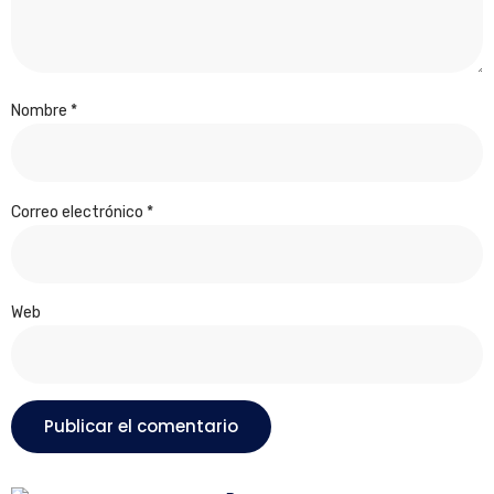
Nombre
*
Correo electrónico
*
Web