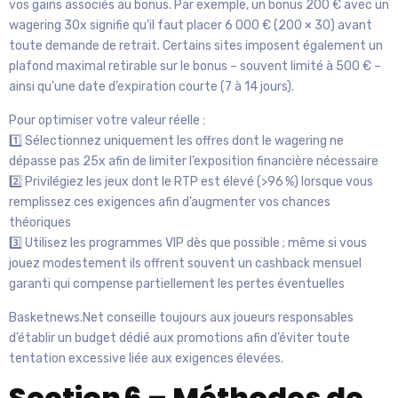
vos gains associés au bonus. Par exemple, un bonus 200 € avec un
wagering 30x signifie qu’il faut placer 6 000 € (200 × 30) avant
toute demande de retrait. Certains sites imposent également un
plafond maximal retirable sur le bonus – souvent limité à 500 € –
ainsi qu’une date d’expiration courte (7 à 14 jours).
Pour optimiser votre valeur réelle :
1️⃣ Sélectionnez uniquement les offres dont le wagering ne
dépasse pas 25x afin de limiter l’exposition financière nécessaire
2️⃣ Privilégiez les jeux dont le RTP est élevé (>96 %) lorsque vous
remplissez ces exigences afin d’augmenter vos chances
théoriques
3️⃣ Utilisez les programmes VIP dès que possible ; même si vous
jouez modestement ils offrent souvent un cashback mensuel
garanti qui compense partiellement les pertes éventuelles
Basketnews.Net conseille toujours aux joueurs responsables
d’établir un budget dédié aux promotions afin d’éviter toute
tentation excessive liée aux exigences élevées.
Section 6 – Méthodes de