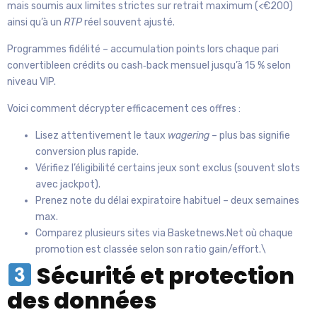
mais soumis aux limites strictes sur retrait maximum (<€200)
ainsi qu’à un
RTP
réel souvent ajusté.
Programmes fidélité – accumulation points lors chaque pari
convertibleen crédits ou cash‑back mensuel jusqu’à 15 % selon
niveau VIP.
Voici comment décrypter efficacement ces offres :
Lisez attentivement le taux
wagering
– plus bas signifie
conversion plus rapide.
Vérifiez l’éligibilité certains jeux sont exclus (souvent slots
avec jackpot).
Prenez note du délai expiratoire habituel – deux semaines
max.
Comparez plusieurs sites via Basketnews.Net où chaque
promotion est classée selon son ratio gain/effort.\
Sécurité et protection
des données