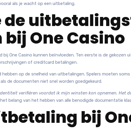
ooral als je wacht op een uitbetaling.
 de uitbetalings
 bij One Casino
tijd bij One Casino kunnen beïnvloeden. Ten eerste is de gekozen
verschrijvingen of creditcard betalingen.
 hebben op de snelheid van uitbetalingen. Spelers moeten soms h
l als de documenten niet snel worden goedgekeurd.
identiteit verifiëren voordat ik mijn winsten kon opnemen. Het d
 het belang van het hebben van alle benodigde documentatie klaar
itbetaling bij O