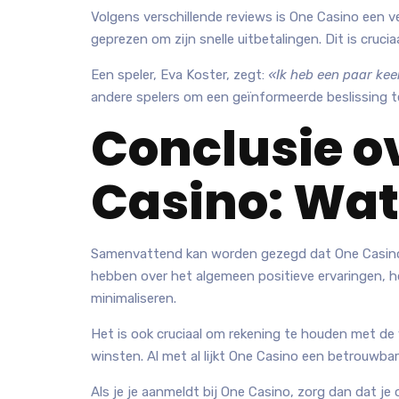
Volgens verschillende reviews is One Casino een 
geprezen om zijn snelle uitbetalingen. Dit is cruci
Een speler, Eva Koster, zegt:
«Ik heb een paar kee
andere spelers om een geïnformeerde beslissing t
Conclusie ov
Casino: Wat
Samenvattend kan worden gezegd dat One Casino ov
hebben over het algemeen positieve ervaringen, hoe
minimaliseren.
Het is ook cruciaal om rekening te houden met de ve
winsten. Al met al lijkt One Casino een betrouwbar
Als je je aanmeldt bij One Casino, zorg dan dat j