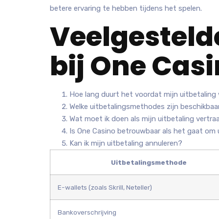
betere ervaring te hebben tijdens het spelen.
Veelgesteld
bij One Cas
Hoe lang duurt het voordat mijn uitbetaling
Welke uitbetalingsmethodes zijn beschikbaa
Wat moet ik doen als mijn uitbetaling vertra
Is One Casino betrouwbaar als het gaat om 
Kan ik mijn uitbetaling annuleren?
Uitbetalingsmethode
E-wallets (zoals Skrill, Neteller)
Bankoverschrijving