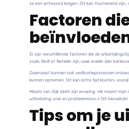
ze een antwoord kregen. Dit kan frustrerend zijn, v
Factoren die
beïnvloeden
Er zijn verschillende factoren die de uitbetalings
zoals Skrill of Neteller zijn vaak sneller dan banko
Daarnaast kunnen ook verificatieprocessen invloed
kunnen opnemen. Dit kan extra tijd kosten, voora
Maxim van Dijk deelt zijn ervaring:
«Ik moest mijn 
uitbetaling snel en probleemloos.»
Dit benadrukt
Tips om je u