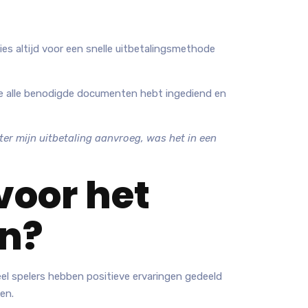
 kies altijd voor een snelle uitbetalingsmethode
t je alle benodigde documenten hebt ingediend en
ter mijn uitbetaling aanvroeg, was het in een
voor het
en?
el spelers hebben positieve ervaringen gedeeld
en.