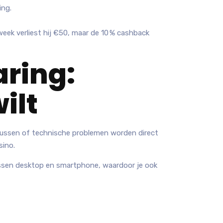
ing.
week verliest hij €50, maar de 10 % cashback
aring:
ilt
onussen of technische problemen worden direct
sino.
tussen desktop en smartphone, waardoor je ook