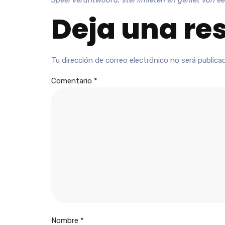
Speel verantwoord, stel limieten en geniet van e
Deja una re
Tu dirección de correo electrónico no será publica
Comentario
*
Nombre
*