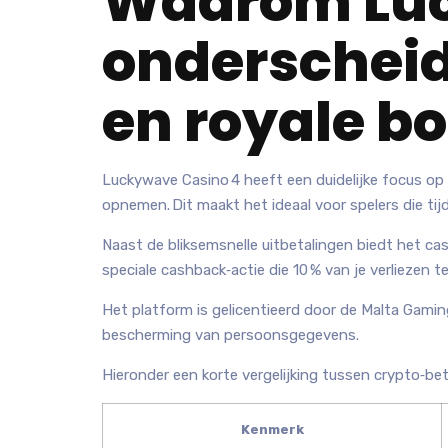
Waarom Luc
onderscheid
en royale b
Luckywave Casino 4 heeft een duidelijke focus op
opnemen. Dit maakt het ideaal voor spelers die tij
Naast de bliksemsnelle uitbetalingen biedt het c
speciale cashback‑actie die 10 % van je verliezen
Het platform is gelicentieerd door de Malta Gaming
bescherming van persoonsgegevens.
Hieronder een korte vergelijking tussen crypto‑be
Kenmerk