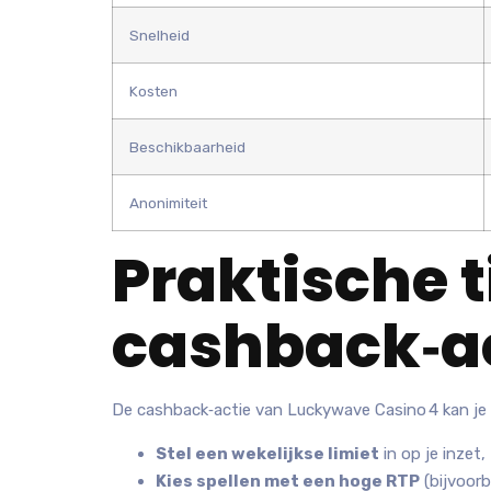
Snelheid
Kosten
Beschikbaarheid
Anonimiteit
Praktische t
cashback‑ac
De cashback‑actie van Luckywave Casino 4 kan je ba
Stel een wekelijkse limiet
in op je inzet,
Kies spellen met een hoge RTP
(bijvoorb