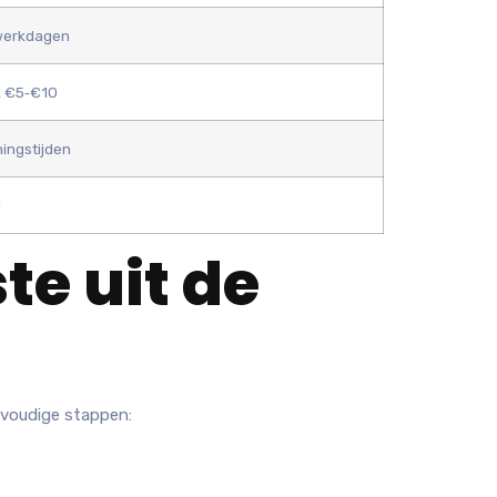
werkdagen
 €5‑€10
ingstijden
g
te uit de
envoudige stappen: