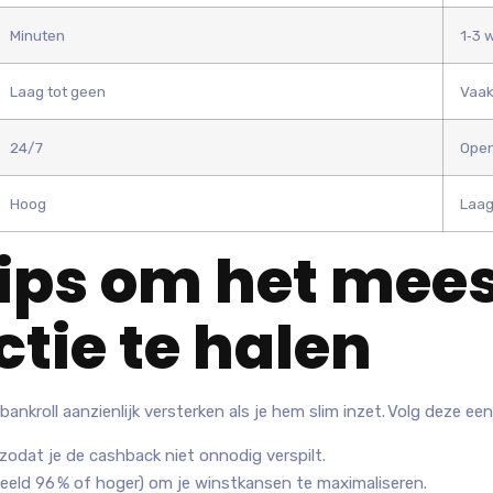
Minuten
1‑3 
Laag tot geen
Vaak
24/7
Open
Hoog
Laa
ips om het mees
tie te halen
nkroll aanzienlijk versterken als je hem slim inzet. Volg deze e
 zodat je de cashback niet onnodig verspilt.
eeld 96 % of hoger) om je winstkansen te maximaliseren.