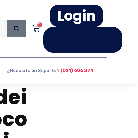
Login
0
Registro
¿Necesita un Soporte?
(021) 606 274
dei
oco