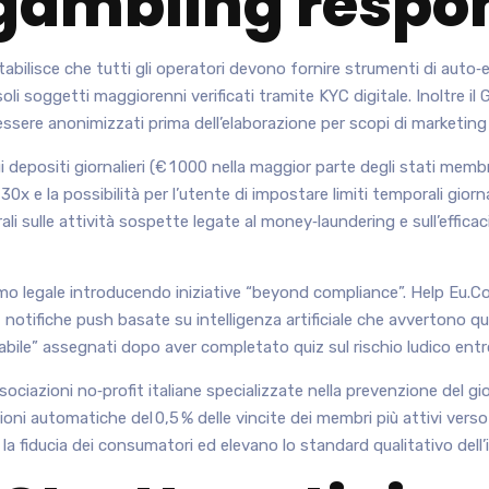
l gambling respo
tabilisce che tutti gli operatori devono fornire strumenti di auto‑e
oli soggetti maggiorenni verificati tramite KYC digitale. Inoltre il
o essere anonimizzati prima dell’elaborazione per scopi di marketin
ui depositi giornalieri (€ 1 000 nella maggior parte degli stati mem
0x e la possibilità per l’utente di impostare limiti temporali giorna
li sulle attività sospette legate al money‑laundering e sull’effica
nimo legale introducendo iniziative “beyond compliance”. Help Eu.C
l, notifiche push basate su intelligenza artificiale che avvertono 
le” assegnati dopo aver completato quiz sul rischio ludico entro 
sociazioni no‑profit italiane specializzate nella prevenzione del gi
 automatiche del 0,5 % delle vincite dei membri più attivi verso f
la fiducia dei consumatori ed elevano lo standard qualitativo dell’