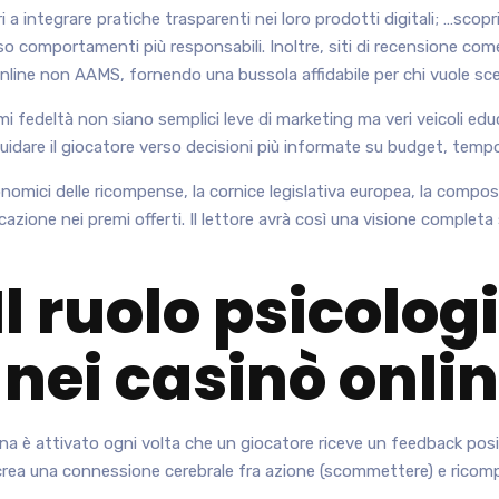
a integrare pratiche trasparenti nei loro prodotti digitali; …scopr
erso comportamenti più responsabili. Inoltre, siti di recensione co
online non AAMS, fornendo una bussola affidabile per chi vuole sce
mmi fedeltà non siano semplici leve di marketing ma veri veicoli e
idare il giocatore verso decisioni più informate su budget, tempo 
mici delle ricompense, la cornice legislativa europea, la composi
cazione nei premi offerti. Il lettore avrà così una visione completa
Il ruolo psicolog
nei casinò onli
ina è attivato ogni volta che un giocatore riceve un feedback pos
rea una connessione cerebrale fra azione (scommettere) e ricompe