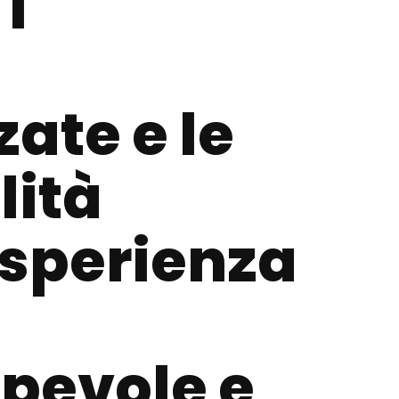
i
ate e le
lità
esperienza
pevole e