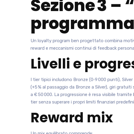
Sezione 3 – 
programma f
Un loyalty program ben progettato combina motivazio
reward e meccanismi continui di feedback persona
Livelli e progre
I tier tipici includono Bronze (0‑9 000 punti), Silv
(+5 % al passaggio da Bronze a Silver), giri gratuiti
a € 50 000. La progressione è resa visibile tramite 
tier senza superare i propri limiti finanziari predefini
Reward mix
Un mix equilibrato comprende: