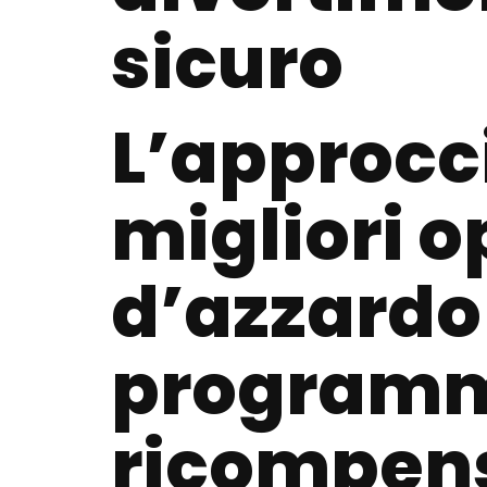
sicuro
L’approcc
migliori o
d’azzardo 
programmi
ricompens