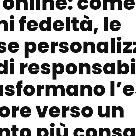
online: come 
 fedeltà, le
e personalizz
 di responsabi
rasformano l’
ore verso un
nto più consa