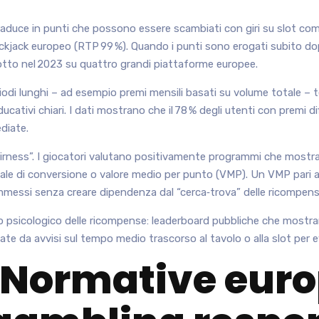
raduce in punti che possono essere scambiati con giri su slot co
lackjack europeo (RTP 99 %). Quando i punti sono erogati subito do
otto nel 2023 su quattro grandi piattaforme europee.
iodi lunghi – ad esempio premi mensili basati su volume totale – t
ivi chiari. I dati mostrano che il 78 % degli utenti con premi diff
diate.
airness”. I giocatori valutano positivamente programmi che mostran
uale di conversione o valore medio per punto (VMP). Un VMP pari 
mmessi senza creare dipendenza dal “cerca‑trova” delle ricompen
patto psicologico delle ricompense: leaderboard pubbliche che most
da avvisi sul tempo medio trascorso al tavolo o alla slot per 
“Normative euro