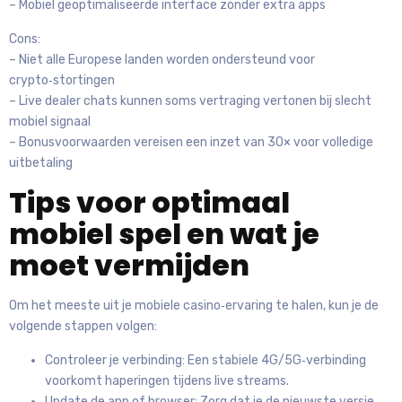
– Mobiel geoptimaliseerde interface zonder extra apps
Cons:
– Niet alle Europese landen worden ondersteund voor
crypto‑stortingen
– Live dealer chats kunnen soms vertraging vertonen bij slecht
mobiel signaal
– Bonusvoorwaarden vereisen een inzet van 30× voor volledige
uitbetaling
Tips voor optimaal
mobiel spel en wat je
moet vermijden
Om het meeste uit je mobiele casino‑ervaring te halen, kun je de
volgende stappen volgen:
Controleer je verbinding: Een stabiele 4G/5G‑verbinding
voorkomt haperingen tijdens live streams.
Update de app of browser: Zorg dat je de nieuwste versie