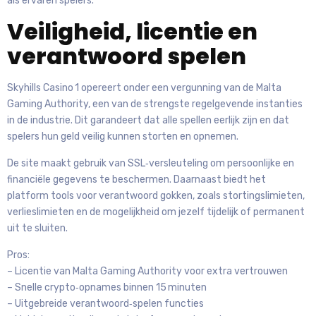
als ervaren spelers.
Veiligheid, licentie en
verantwoord spelen
Skyhills Casino 1 opereert onder een vergunning van de Malta
Gaming Authority, een van de strengste regelgevende instanties
in de industrie. Dit garandeert dat alle spellen eerlijk zijn en dat
spelers hun geld veilig kunnen storten en opnemen.
De site maakt gebruik van SSL‑versleuteling om persoonlijke en
financiële gegevens te beschermen. Daarnaast biedt het
platform tools voor verantwoord gokken, zoals stortingslimieten,
verlieslimieten en de mogelijkheid om jezelf tijdelijk of permanent
uit te sluiten.
Pros:
– Licentie van Malta Gaming Authority voor extra vertrouwen
– Snelle crypto‑opnames binnen 15 minuten
– Uitgebreide verantwoord‑spelen functies