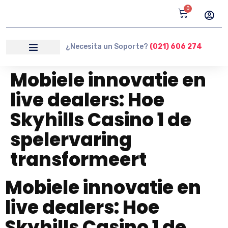
0
¿Necesita un Soporte?
(021) 606 274
Mobiele innovatie en
live dealers: Hoe
Skyhills Casino 1 de
spelervaring
transformeert
Mobiele innovatie en
live dealers: Hoe
Skyhills Casino 1 de