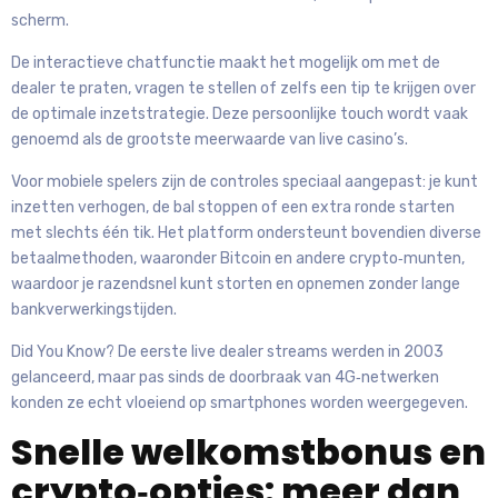
scherm.
De interactieve chatfunctie maakt het mogelijk om met de
dealer te praten, vragen te stellen of zelfs een tip te krijgen over
de optimale inzetstrategie. Deze persoonlijke touch wordt vaak
genoemd als de grootste meerwaarde van live casino’s.
Voor mobiele spelers zijn de controles speciaal aangepast: je kunt
inzetten verhogen, de bal stoppen of een extra ronde starten
met slechts één tik. Het platform ondersteunt bovendien diverse
betaalmethoden, waaronder Bitcoin en andere crypto‑munten,
waardoor je razendsnel kunt storten en opnemen zonder lange
bankverwerkingstijden.
Did You Know? De eerste live dealer streams werden in 2003
gelanceerd, maar pas sinds de doorbraak van 4G‑netwerken
konden ze echt vloeiend op smartphones worden weergegeven.
Snelle welkomstbonus en
crypto‑opties: meer dan