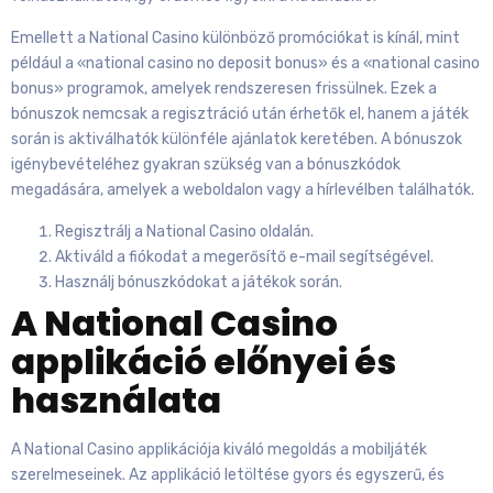
Emellett a National Casino különböző promóciókat is kínál, mint
például a «national casino no deposit bonus» és a «national casino
bonus» programok, amelyek rendszeresen frissülnek. Ezek a
bónuszok nemcsak a regisztráció után érhetők el, hanem a játék
során is aktiválhatók különféle ajánlatok keretében. A bónuszok
igénybevételéhez gyakran szükség van a bónuszkódok
megadására, amelyek a weboldalon vagy a hírlevélben találhatók.
Regisztrálj a National Casino oldalán.
Aktiváld a fiókodat a megerősítő e-mail segítségével.
Használj bónuszkódokat a játékok során.
A National Casino
applikáció előnyei és
használata
A National Casino applikációja kiváló megoldás a mobiljáték
szerelmeseinek. Az applikáció letöltése gyors és egyszerű, és