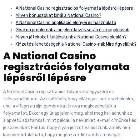
A National Casino regisztrációs folyamata lépésről lépésre
Milyen bónuszokat kínál a National Casino?
A National Casino applikáció előnyei és használata
Gyakori problémák a bejelentkezés során és megoldásuk
Milyen játékokat találhatunk a National Casino oldalán?
Kifizetési lehetőségek a National Casino-nál: Mire figyeljünk?
A National Casino
regisztrációs folyamata
lépésről lépésre
A National Casino regisztrációs folyamata egyszerű és
felhasználóbarát. Az első lépés, hogy ellátogassunk a weboldalra,
ahol a «Regisztrálj» gombra kattintva megkezdhetjük a
folyamatot. Ekkor egy űrlap jelenik meg, ahol meg kell adnunk az
alapvető adatainkat, mint például a nevünket, e-mail címünket és
jelszavunkat. Fontos, hogy olyan jelszót válasszunk, amely nem
könnyen kitalálható, hogy megőrizzük fiókunk biztonságát.