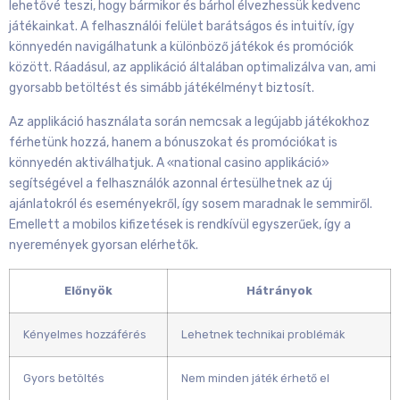
lehetővé teszi, hogy bármikor és bárhol élvezhessük kedvenc
játékainkat. A felhasználói felület barátságos és intuitív, így
könnyedén navigálhatunk a különböző játékok és promóciók
között. Ráadásul, az applikáció általában optimalizálva van, ami
gyorsabb betöltést és simább játékélményt biztosít.
Az applikáció használata során nemcsak a legújabb játékokhoz
férhetünk hozzá, hanem a bónuszokat és promóciókat is
könnyedén aktiválhatjuk. A «national casino applikáció»
segítségével a felhasználók azonnal értesülhetnek az új
ajánlatokról és eseményekről, így sosem maradnak le semmiről.
Emellett a mobilos kifizetések is rendkívül egyszerűek, így a
nyeremények gyorsan elérhetők.
Előnyök
Hátrányok
Kényelmes hozzáférés
Lehetnek technikai problémák
Gyors betöltés
Nem minden játék érhető el