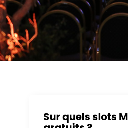
Sur quels slots 
gratuits ?