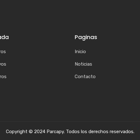
ada
Paginas
ros
Inicio
vos
Noticias
ros
Contacto
Copyright © 2024 Parcapy. Todos los derechos reservados.