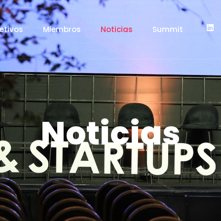
etivos
Miembros
Noticias
Summit
Noticias