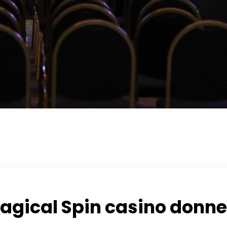
Magical Spin casino donne-