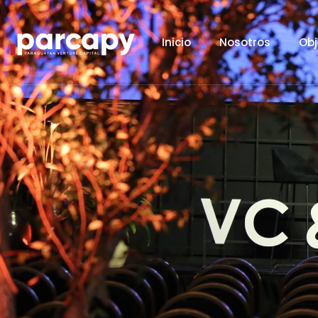
Inicio
Nosotros
Obj