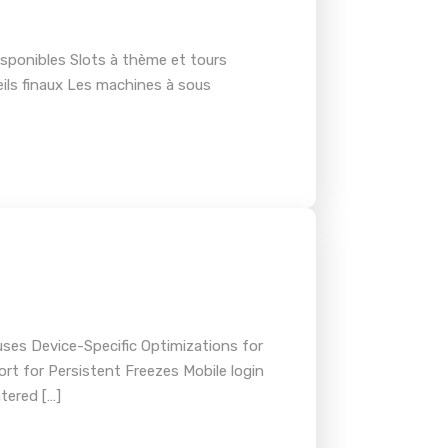
isponibles Slots à thème et tours
eils finaux Les machines à sous
es Device-Specific Optimizations for
t for Persistent Freezes Mobile login
tered […]