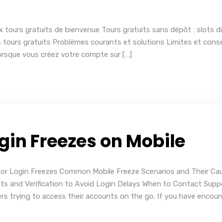
 tours gratuits de bienvenue Tours gratuits sans dépôt : slots d
s tours gratuits Problèmes courants et solutions Limites et cons
Lorsque vous créez votre compte sur […]
gin Freezes on Mobile
r Login Freezes Common Mobile Freeze Scenarios and Their Caus
 and Verification to Avoid Login Delays When to Contact Suppor
rs trying to access their accounts on the go. If you have encoun