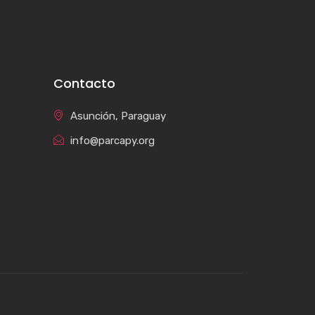
Contacto
Asunción, Paraguay
info@parcapy.org