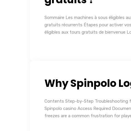
Sommaire Les machines à sous éligibles aux
gratuits récurrents Étapes pour activer vo
éligibles aux tours gratuits de bienvenue 
Why Spinpolo Lo
Contents Step-by-Step Troubleshooting fo
Spinpolo casino Access Required Documents
freezes are a common frustration for playe