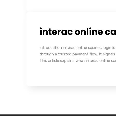
interac online c
Introduction interac online casinos login
through a trusted payment flow. It signal
This article explains what interac online ca