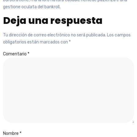
gestione oculata del bankroll.
Deja una respuesta
Tu dirección de correo electrónico no será publicada.
Los campos
obligatorios están marcados con
*
Comentario
*
Nombre
*