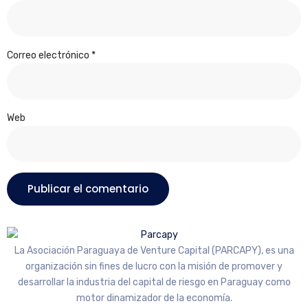
Correo electrónico
*
Web
La Asociación Paraguaya de Venture Capital (PARCAPY), es una
organización sin fines de lucro con la misión de promover y
desarrollar la industria del capital de riesgo en Paraguay como
motor dinamizador de la economía.