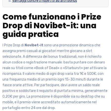
Vantaggi concreti rispetto ad altri bonus
Come funzionano i Prize
Drop di Novibet-it: una
guida pratica
I Prize Drop di
Novibet-it
sono una promozione dinamica che
assegna premi casuali ai giocatori mentre giocano a slot
selezionate. A differenza dei bonus tradizionali, non è richiesto
alcun codice o registrazione manuale: basta puntare con denaro
reale su titoli come «Book of Dead» o «Starburst» per attivare la
ricompensa. Il valore medio di ogni drop varia tra 1€ e 500€, con
una frequenza media di un premio ogni 15-30 minuti durante le
fasce orarie attive. Per partecipare, devi avere un saldo reale
positivo e soddisfare il requisito di puntata minima, generalmente
0,20€ per giro. La promozione è disponibile sia su desktop che su
mobile, e il premio viene accreditato automaticamente nel
portafoglio entro 24 ore dal drop.