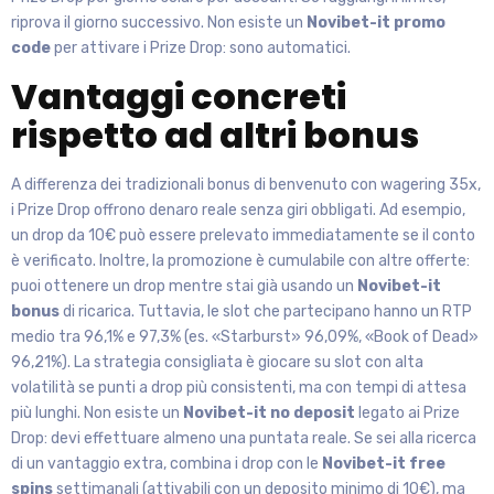
riprova il giorno successivo. Non esiste un
Novibet-it promo
code
per attivare i Prize Drop: sono automatici.
Vantaggi concreti
rispetto ad altri bonus
A differenza dei tradizionali bonus di benvenuto con wagering 35x,
i Prize Drop offrono denaro reale senza giri obbligati. Ad esempio,
un drop da 10€ può essere prelevato immediatamente se il conto
è verificato. Inoltre, la promozione è cumulabile con altre offerte:
puoi ottenere un drop mentre stai già usando un
Novibet-it
bonus
di ricarica. Tuttavia, le slot che partecipano hanno un RTP
medio tra 96,1% e 97,3% (es. «Starburst» 96,09%, «Book of Dead»
96,21%). La strategia consigliata è giocare su slot con alta
volatilità se punti a drop più consistenti, ma con tempi di attesa
più lunghi. Non esiste un
Novibet-it no deposit
legato ai Prize
Drop: devi effettuare almeno una puntata reale. Se sei alla ricerca
di un vantaggio extra, combina i drop con le
Novibet-it free
spins
settimanali (attivabili con un deposito minimo di 10€), ma