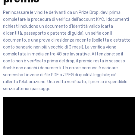
Per incassare le vincite derivanti da un Prize Drop, devi prima
completare la procedura di verifica dell’account KYC. I documenti
richiesti includono un documento d’identità valido (carta
d’identità, passaporto o patente di guida), un selfie con il
documento, e una prova di residenza recente (bolletta o estratto
conto bancario non più vecchio di 3 mesi). La verifica viene
completata in media entro 48 ore lavorative. Attenzione: se il
conto non è verificato prima del drop, il premio resta in sospeso
finché non carichi i documenti. Un errore comune è caricare
screenshot invece di file PDF o JPEG di qualità leggibile; ciò
rallenta l’elaborazione. Una volta verificato, il premio è spendibile
senza ulteriori passaggi.