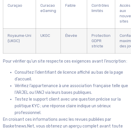
Curaçao
Curacao
Faible
Contrôles
Accès
eGaming
limités
aux
nouve
sites
Royaume‑Uni
UKGC
Élevée
Protection
Confi
(UKGC)
GDPR
maxim
stricte
des j
Pour vérifier qu’un site respecte ces exigences avant l’inscription :
Consultez l’identifiant de licence affiché au bas de la page
d’accueil.
Vérifiez l’appartenance à une association française telle que
l’ARJEL ou l’ANJ via leurs bases publiques.
Testez le support client avec une question précise sur la
politique KYC ; une réponse claire indique un sérieux
professionnel.
En croisant ces informations avec les revues publiées par
Basketnews.Net, vous obtenez un aperçu complet avant toute