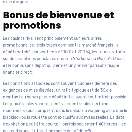
mise d’argent.
Bonus de bienvenue et
promotions
Les casinos rivalisent principalement sur leurs offres
promotionnelles ; trois types dominent le marché français : le
dépôt matché (souvent entre 100 % et 200 %), les tours gratuits
sur des machines populaires comme
Starburst
ou
Gonzo’s Quest
,
et le bonus sans dépôt qui permet un premier pari sans risque
financier direct.
Les conditions associées sont souvent cachées derrière des
exigences de mise élevées : un ratio typique est de 30x le
montant du bonus plus le dépôt initial avant tout retrait possible.
Les jeux éligibles varient ; généralement seules certaines
machines à sous comptent dans le calcul du wagering alors que le
blackjack ou la roulette sont exclusifs aux mises réelles. La date
d’expiration peut être courte – parfois seulement 48 heures – ce
qui rend crucial l’utilisation rapide du crédit offert.