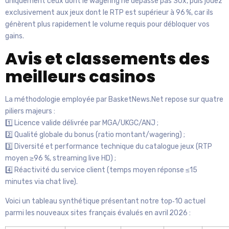
uniquement ceux dont le wagering ne dépasse pas 30x, puis jouez
exclusivement aux jeux dont le RTP est supérieur à 96 %, car ils
génèrent plus rapidement le volume requis pour débloquer vos
gains.
Avis et classements des
meilleurs casinos
La méthodologie employée par BasketNews.Net repose sur quatre
piliers majeurs :
1️⃣ Licence valide délivrée par MGA/UKGC/ANJ ;
2️⃣ Qualité globale du bonus (ratio montant/wagering) ;
3️⃣ Diversité et performance technique du catalogue jeux (RTP
moyen ≥96 %, streaming live HD) ;
4️⃣ Réactivité du service client (temps moyen réponse ≤15
minutes via chat live).
Voici un tableau synthétique présentant notre top‑10 actuel
parmi les nouveaux sites français évalués en avril 2026 :