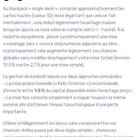
Au blackjack « single‑deck », compter approximativement les
cartes hautes (valeur 10) reste légal tant que cela se fait
mentalement ; cela réduit légèrement l’avantage maison
lorsqu’on ajuste sa mise selon le compte réel (+/- 1 unité). À la
roulette européenne , placer systématiquement une mise
« voisinage zéro » couvre cinq numéros adjacents au zéro ;
statistiquement cela augmente légèrement vos chances
globales sans modifier drastiquement votre mise totale (environ
13,5 % contre 2,7 % pour une mise simple).
La gestion du bankroll repose sur deux approches principales :
– La mise proportionnelle (« Kelly Criterion ») recommande
d’investir entre
1‑5 %
du capital disponible selon l’avantage perçu ;
– La mise fixe consiste simplement à risquer toujours la même
somme afin d’atténuer l’impact psychologique d’une perte
importante .
Utiliser intelligemment les bonus sans compromettre vos
chances réelles passe par deux règles simples : choisissez