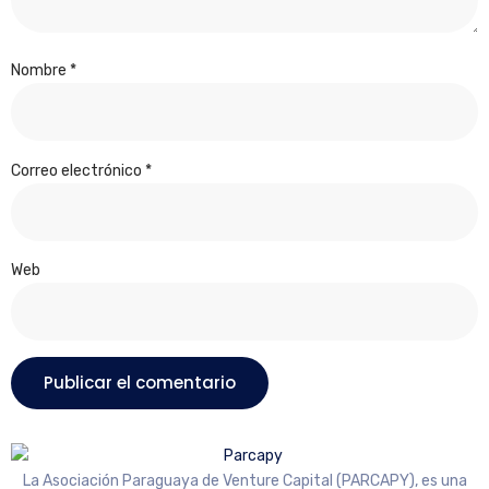
Nombre
*
Correo electrónico
*
Web
La Asociación Paraguaya de Venture Capital (PARCAPY), es una