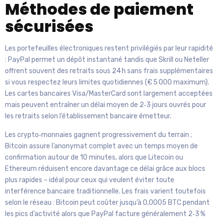
Méthodes de paiement
sécurisées
Les portefeuilles électroniques restent privilégiés par leur rapidité
: PayPal permet un dépôt instantané tandis que Skrill ou Neteller
offrent souvent des retraits sous 24 h sans frais supplémentaires
si vous respectez leurs limites quotidiennes (€ 5 000 maximum).
Les cartes bancaires Visa/MasterCard sont largement acceptées
mais peuvent entraîner un délai moyen de 2‑3 jours ouvrés pour
les retraits selon l’établissement bancaire émetteur.
Les crypto‑monnaies gagnent progressivement du terrain ;
Bitcoin assure l’anonymat complet avec un temps moyen de
confirmation autour de 10 minutes, alors que Litecoin ou
Ethereum réduisent encore davantage ce délai grâce aux blocs
plus rapides – idéal pour ceux qui veulent éviter toute
interférence bancaire traditionnelle. Les frais varient toutefois
selon le réseau : Bitcoin peut coûter jusqu’à 0,0005 BTC pendant
les pics d’activité alors que PayPal facture généralement 2‑3 %