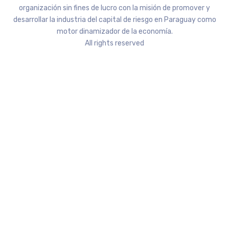
organización sin fines de lucro con la misión de promover y
desarrollar la industria del capital de riesgo en Paraguay como
motor dinamizador de la economía.
All rights reserved