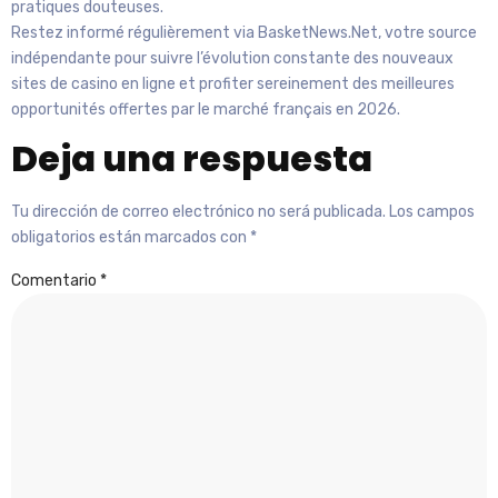
pratiques douteuses.
Restez informé régulièrement via BasketNews.Net, votre source
indépendante pour suivre l’évolution constante des nouveaux
sites de casino en ligne et profiter sereinement des meilleures
opportunités offertes par le marché français en 2026.
Deja una respuesta
Tu dirección de correo electrónico no será publicada.
Los campos
obligatorios están marcados con
*
Comentario
*