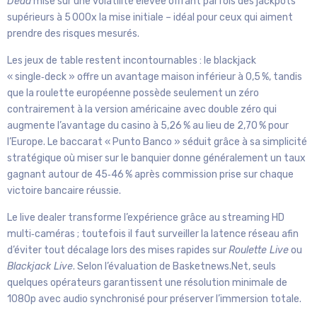
Dead
mise sur une volatilité élevée offrant parfois des jackpots
supérieurs à 5 000x la mise initiale – idéal pour ceux qui aiment
prendre des risques mesurés.
Les jeux de table restent incontournables : le blackjack
« single‑deck » offre un avantage maison inférieur à 0,5 %, tandis
que la roulette européenne possède seulement un zéro
contrairement à la version américaine avec double zéro qui
augmente l’avantage du casino à 5,26 % au lieu de 2,70 % pour
l’Europe. Le baccarat « Punto Banco » séduit grâce à sa simplicité
stratégique où miser sur le banquier donne généralement un taux
gagnant autour de 45‑46 % après commission prise sur chaque
victoire bancaire réussie.
Le live dealer transforme l’expérience grâce au streaming HD
multi‑caméras ; toutefois il faut surveiller la latence réseau afin
d’éviter tout décalage lors des mises rapides sur
Roulette Live
ou
Blackjack Live
. Selon l’évaluation de Basketnews.Net, seuls
quelques opérateurs garantissent une résolution minimale de
1080p avec audio synchronisé pour préserver l’immersion totale.