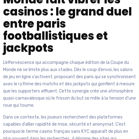
casinos : le grand duel
entre paris
footballistiques et
jackpots
L’effervescence qui accompagne chaque édition de la Coupe du
Monde ne se limite plus aux stades. Dès le coup d’envoi, les salons
de jeu en ligne s’activent, proposant des paris qui se synchronisent
avec le rythme des matchs et des jackpots qui gonflent à mesure
que les supporters affluent. Cette synergie crée une atmosphère
quasi‑carnavalesque où le frisson du but se mêle à la tension d’une
roue qui tourne.
Dans ce contexte, les joueurs recherchent des plateformes
capables d’allier rapidité de mise, sécurité et anonymat. C’est
pourquoi le terme casino français sans KYC apparaît de plus en
plus souvent dans les recherches : il désigne des sites qui