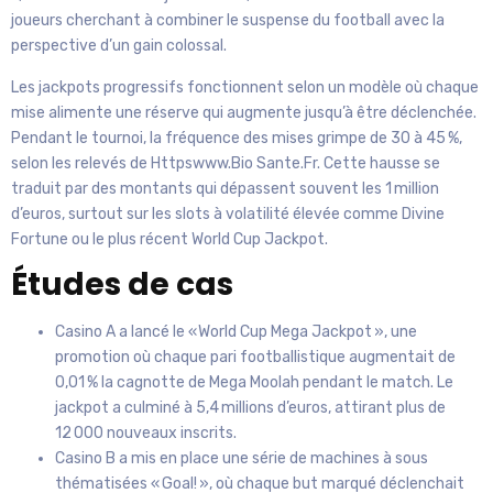
joueurs cherchant à combiner le suspense du football avec la
perspective d’un gain colossal.
Les jackpots progressifs fonctionnent selon un modèle où chaque
mise alimente une réserve qui augmente jusqu’à être déclenchée.
Pendant le tournoi, la fréquence des mises grimpe de 30 à 45 %,
selon les relevés de Httpswww.Bio Sante.Fr. Cette hausse se
traduit par des montants qui dépassent souvent les 1 million
d’euros, surtout sur les slots à volatilité élevée comme Divine
Fortune ou le plus récent World Cup Jackpot.
Études de cas
Casino A a lancé le « World Cup Mega Jackpot », une
promotion où chaque pari footballistique augmentait de
0,01 % la cagnotte de Mega Moolah pendant le match. Le
jackpot a culminé à 5,4 millions d’euros, attirant plus de
12 000 nouveaux inscrits.
Casino B a mis en place une série de machines à sous
thématisées « Goal! », où chaque but marqué déclenchait