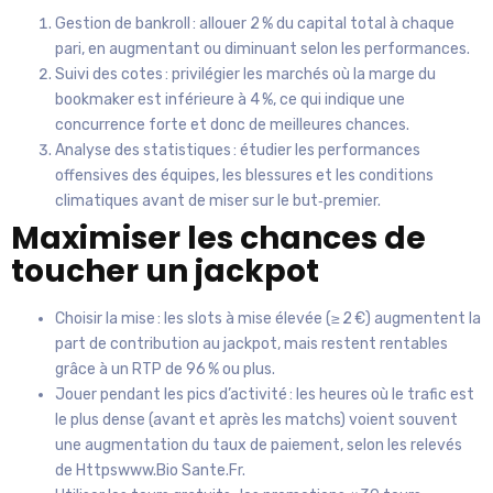
Gestion de bankroll : allouer 2 % du capital total à chaque
pari, en augmentant ou diminuant selon les performances.
Suivi des cotes : privilégier les marchés où la marge du
bookmaker est inférieure à 4 %, ce qui indique une
concurrence forte et donc de meilleures chances.
Analyse des statistiques : étudier les performances
offensives des équipes, les blessures et les conditions
climatiques avant de miser sur le but‑premier.
Maximiser les chances de
toucher un jackpot
Choisir la mise : les slots à mise élevée (≥ 2 €) augmentent la
part de contribution au jackpot, mais restent rentables
grâce à un RTP de 96 % ou plus.
Jouer pendant les pics d’activité : les heures où le trafic est
le plus dense (avant et après les matchs) voient souvent
une augmentation du taux de paiement, selon les relevés
de Httpswww.Bio Sante.Fr.