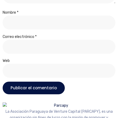
Nombre
*
Correo electrónico
*
Web
La Asociación Paraguaya de Venture Capital (PARCAPY), es una
organización sin fines de lucro con la misión de promover y