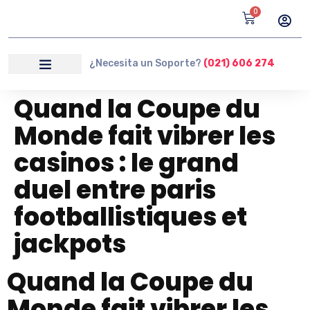
0
¿Necesita un Soporte?
(021) 606 274
Quand la Coupe du
Monde fait vibrer les
casinos : le grand
duel entre paris
footballistiques et
jackpots
Quand la Coupe du
Monde fait vibrer les