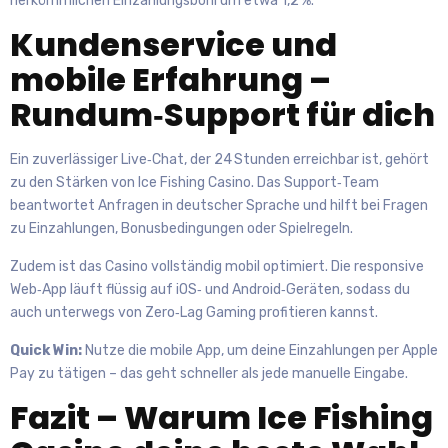
herkömmlichen Einzahlungsboni um etwa 1,2 %.
Kundenservice und
mobile Erfahrung –
Rundum‑Support für dich
Ein zuverlässiger Live‑Chat, der 24 Stunden erreichbar ist, gehört
zu den Stärken von Ice Fishing Casino. Das Support‑Team
beantwortet Anfragen in deutscher Sprache und hilft bei Fragen
zu Einzahlungen, Bonusbedingungen oder Spielregeln.
Zudem ist das Casino vollständig mobil optimiert. Die responsive
Web‑App läuft flüssig auf iOS‑ und Android‑Geräten, sodass du
auch unterwegs von Zero‑Lag Gaming profitieren kannst.
Quick Win:
Nutze die mobile App, um deine Einzahlungen per Apple
Pay zu tätigen – das geht schneller als jede manuelle Eingabe.
Fazit – Warum Ice Fishing