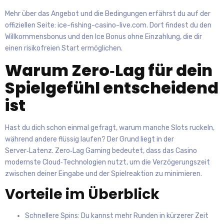
Mehr über das Angebot und die Bedingungen erfährst du auf der
offiziellen Seite: ice-fishing-casino-live.com. Dort findest du den
Willkommensbonus und den Ice Bonus ohne Einzahlung, die dir
einen risikofreien Start ermöglichen.
Warum Zero‑Lag für dein
Spielgefühl entscheidend
ist
Hast du dich schon einmal gefragt, warum manche Slots ruckeln,
während andere flüssig laufen? Der Grund liegt in der
Server‑Latenz. Zero‑Lag Gaming bedeutet, dass das Casino
modernste Cloud‑Technologien nutzt, um die Verzögerungszeit
zwischen deiner Eingabe und der Spielreaktion zu minimieren.
Vorteile im Überblick
Schnellere Spins: Du kannst mehr Runden in kürzerer Zeit