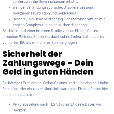
spielen, was die Gewinnchancen erhöht.
Weniger Verbindungsabbrüche: Stabilere Sessions
reduzieren Frustration und Geldverlust.
Bessere Live‑Dealer‑Erfahrung: Echtzeit‑Interaktion mit
echten Croupiers fühlt sich authentischer an.
Statistik: Laut einer internen Studie von Ice Fishing Casino
erreichen 92 % der Spieler bei durchschnittlichen Latenzzeiten
von unter 150 ms ein höheres Spielvergnügen.
Sicherheit der
Zahlungswege – Dein
Geld in guten Händen
Ein häufiges Problem bei Online‑Casinos ist die Unsicherheit beim
Einzahlen. Hier ein kurzer Überblick, warum Ice Fishing Casino hier
besonders punktet:
Verschlüsselung nach TLS 1.3 schützt deine Daten vor
Hackern.