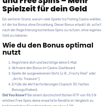
und Free Spins – Mehr
Spielzeit für dein Geld
Ein weiterer Grund, warum viele Spieler Ice Fishing Casino wählen,
ist der Ice Bonus ohne Einzahlung. Dieser Bonus erlaubt dir, sofort
nach der Registrierung kostenlose Spins zu nutzen, ohne eigenes
Geld zu riskieren.
Wie du den Bonus optimal
nutzt
Registriere dich und bestätige deine E‑Mail.
Aktiviere den Bonus im Casino‑Dashboard.
Spiele die ausgewiesenen Slots (z. B. „Frosty Reel“ oder
„Arctic Treasure“).
Erfülle die Wettanforderungen (typisch 30‑faches
Bonusguthaben).
Did You Know?
Bei einem durchschnittlichen RTP von 96,5 %
erhöhen Free Spins deine erwartete Rendite im Vergleich zu