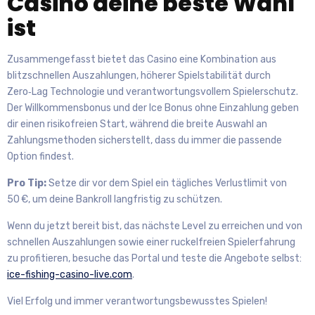
Casino deine beste Wahl
ist
Zusammengefasst bietet das Casino eine Kombination aus
blitzschnellen Auszahlungen, höherer Spielstabilität durch
Zero‑Lag Technologie und verantwortungsvollem Spielerschutz.
Der Willkommensbonus und der Ice Bonus ohne Einzahlung geben
dir einen risikofreien Start, während die breite Auswahl an
Zahlungsmethoden sicherstellt, dass du immer die passende
Option findest.
Pro Tip:
Setze dir vor dem Spiel ein tägliches Verlustlimit von
50 €, um deine Bankroll langfristig zu schützen.
Wenn du jetzt bereit bist, das nächste Level zu erreichen und von
schnellen Auszahlungen sowie einer ruckelfreien Spielerfahrung
zu profitieren, besuche das Portal und teste die Angebote selbst:
ice-fishing-casino-live.com
.
Viel Erfolg und immer verantwortungsbewusstes Spielen!